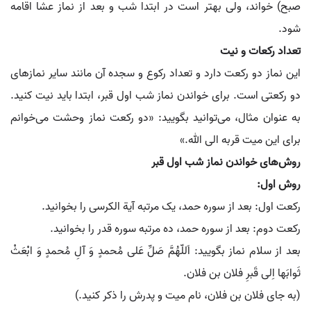
صبح) خواند، ولی بهتر است در ابتدا شب و بعد از نماز عشا اقامه
شود.
تعداد رکعات و نیت
این نماز دو رکعت دارد و تعداد رکوع و سجده آن مانند سایر نمازهای
دو رکعتی است. برای خواندن نماز شب اول قبر، ابتدا باید نیت کنید.
به عنوان مثال، می‌توانید بگویید: «دو رکعت نماز وحشت می‌خوانم
برای این میت قربه الی الله.»
روش‌های خواندن نماز شب اول قبر
روش اول:
رکعت اول: بعد از سوره حمد، یک مرتبه آیة الکرسی را بخوانید.
رکعت دوم: بعد از سوره حمد، ده مرتبه سوره قدر را بخوانید.
بعد از سلام نماز بگویید: اَللّهُمَّ صَلِّ عَلی مُحمدٍ وَ آلِ مُحمدٍ وَ ابْعَثْ
ثَوابَها اِلی قَبرِ فلان بن فلان.
(به جای فلان بن فلان، نام میت و پدرش را ذکر کنید.)