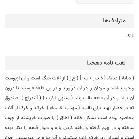
مترادف‌ها
تانک
لغت نامه دهخدا
( دبابة ) دبابة. [ دَ ب ِ / ب َ ] ( ع اِ ) از آلات جنگ است و آن ازپوست
و چوب باشد و مردان را در آن درآورند و در بن قلعه فرستند تا درون
آن بوند و در آن قلعه نقب زنند.( منتهی الارب ) ( آنندراج ). صندوق
که در حصار نهند برای نقب. ( مهذب الاسماء ). خرک. و خرک از آلات
محاصره بوده است بشکل خانه ( اطاق ) با صورت خرپشته از چوب
ساخته و در چرم گرفته و رخنه کردن باره و دیوار قلعه را بکار بوده
است و اسیران زیر خرک رانده میشدند و آنرا بباره می پیوستند. رجوع