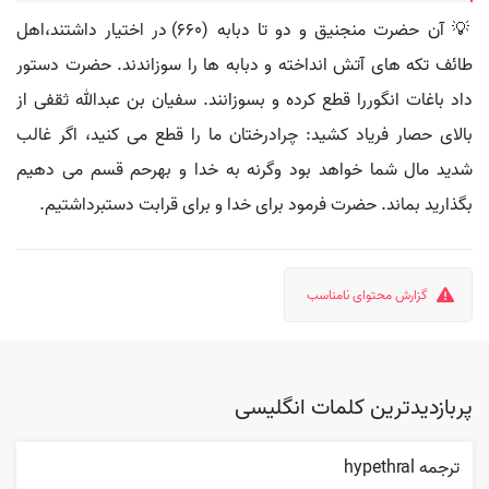
💡 آن حضرت منجنيق و دو تا دبابه (660) در اختيار داشتند،اهل
طائف تكه هاى آتش انداخته و دبابه ها را سوزاندند. حضرت دستور
داد باغات انگوررا قطع كرده و بسوزانند. سفيان بن عبدالله ثقفى از
بالاى حصار فرياد كشيد: چرادرختان ما را قطع مى كنيد، اگر غالب
شديد مال شما خواهد بود وگرنه به خدا و بهرحم قسم مى دهيم
بگذاريد بماند. حضرت فرمود براى خدا و براى قرابت دستبرداشتيم.
گزارش محتوای نامناسب
پربازدیدترین کلمات انگلیسی
ترجمه hypethral