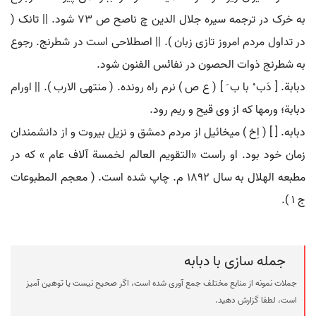
به خرک در ترجمه سیره جلال الدین چ ناصح ص 73 شود. || تانک (
در تداول مردم امروز تازی زبان ). || اصطلاحی است در شطرنج. رجوع
به شطرنج ذوات الحصون در نفائس الفنون شود.
دبابة. [ دَب ْ با ب َ ] ( ع ص ) نرم راه رونده. ( منتهی الارب ). || اورام
دبابة؛ ورمها که از وی قیح و ریم رود.
دبابه. [ ] ( اِخ ) میخائیل از مردم دمشق و نزیل بیروت و از دانشمندان
زمان خود بود. او راست «التقویم العالم لخمسة آلاف عام » که در
مطبعه الهلال به سال 1892 م. چاپ شده است. ( معجم المطبوعات
ج 1 ).
جمله سازی با دبابه
جملات نمونه از منابع مختلف جمع آوری شده است، اگر صحیح نیست یا توهین آمیز
است، لطفا گزارش دهید.