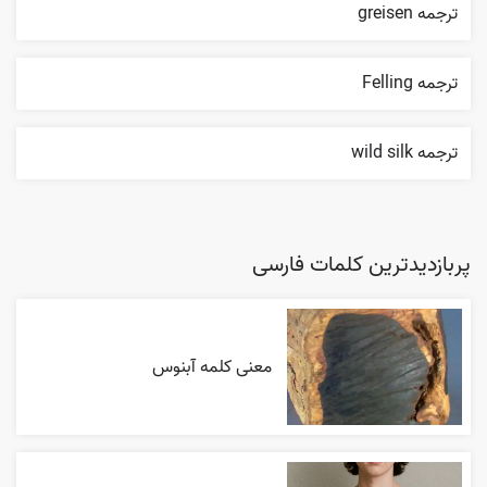
ترجمه greisen
ترجمه Felling
ترجمه wild silk
پربازدیدترین کلمات فارسی
معنی کلمه آبنوس