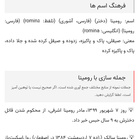
فرهنگ اسم ها
اسم: رومینا (دختر) (فارسی، آشوری) (تلفظ: rominā) (فارسی:
رومينا) (انگلیسی: romina)
معنی: صیقلی، پاک و پاکیزه، زدوده و صیقل کرده شده و جلا داده،
پاک و پاکیزه کرده
جمله سازی با رومینا
جملات نمونه از منابع مختلف جمع آوری شده است، اگر صحیح نیست یا توهین آمیز
است، لطفا گزارش دهید.
💡 روز ۷ شهریور ۱۳۹۹، مادر رومینا اشرفی، از محکوم شدن قاتل
دخترش به ۹ سال حبس خبر داد.
💡 رومینا سالک (زاده ۷ اردیبهشت ۱۳۸۴ در اصفهان) رول‌اسکیت‌باز