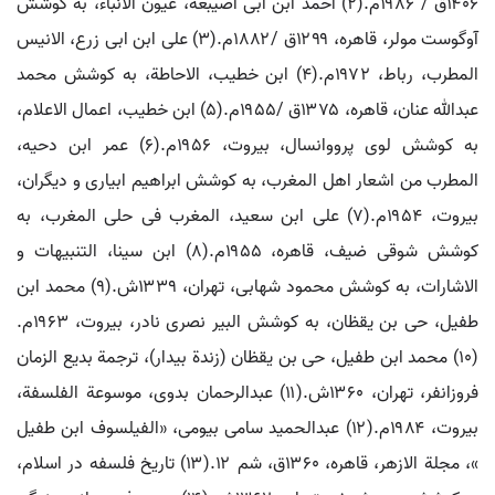
۱۴۰۶ق / ۱۹۸۶م.(۲) احمد ابن ابی اصیبعه، عیون الانباء، به کوشش
آوگوست مولر، قاهره، ۱۲۹۹ق /۱۸۸۲م.(۳) علی ابن ابی زرع، الانیس
المطرب، رباط، ۱۹۷۲م.(۴) ابن خطیب، الاحاطة، به کوشش محمد
عبدالله عنان، قاهره، ۱۳۷۵ق /۱۹۵۵م.(۵) ابن خطیب، اعمال الاعلام،
به کوشش لوی پرووانسال، بیروت، ۱۹۵۶م.(۶) عمر ابن دحیه،
المطرب من اشعار اهل المغرب، به کوشش ابراهیم ابیاری و دیگران،
بیروت، ۱۹۵۴م.(۷) علی ابن سعید، المغرب فی حلی المغرب، به
کوشش شوقی ضیف، قاهره، ۱۹۵۵م.(۸) ابن سینا، التنبیهات و
الاشارات، به کوشش محمود شهابی، تهران، ۱۳۳۹ش.(۹) محمد ابن
طفیل، حی بن یقظان، به کوشش البیر نصری نادر، بیروت، ۱۹۶۳م.
(۱۰) محمد ابن طفیل، حی بن یقظان (زندة بیدار)، ترجمة بدیع الزمان
فروزانفر، تهران، ۱۳۶۰ش.(۱۱) عبدالرحمان بدوی، موسوعة الفلسفة،
بیروت، ۱۹۸۴م.(۱۲) عبدالحمید سامی بیومی، «الفیلسوف ابن طفیل
»، مجلة الازهر، قاهره، ۱۳۶۰ق، شم ۱۲.(۱۳) تاریخ فلسفه در اسلام،