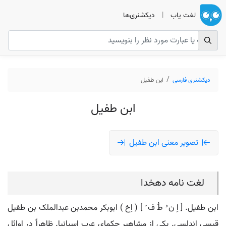
لغت یاب
|
دیکشنری‌ها
دیکشنری فارسی
ابن طفیل
ابن طفیل
تصویر معنی ابن طفیل
لغت نامه دهخدا
ابن طفیل. [ اِ ن ُ طُ ف َ ] ( اِخ ) ابوبکر محمدبن عبدالملک بن طفیل
قیسی اندلسی. یکی از مشاهیر حکمای عرب اسپانیا. ظاهراً در اوائل