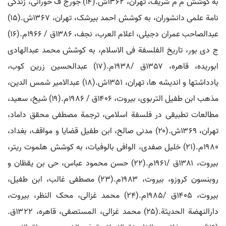
به کوشش م م شریف، تهران، ۱۳۶۲ش.(۱۴) جورج ف حورانی، زندگی
نامة علمی دانشوران، به کوشش احمد بیرشک، تهران، ۱۳۶۷ش.(۱۵)
عبدالصاحب عمران دجیلی، اعلام العرب، نجف، ۱۳۸۶ق / ۱۹۶۶م.(۱۶)
ج دی بور، تاریخ الفلسفة فی الاسلام، به کوشش محمد عبدالهادی
ابوریده، قاهره، ۱۳۵۷ق /۱۹۳۸م.(۱۷) عبدالحسین زرین کوب،
یادداشتها و اندیشه ها، تهران، ۱۳۵۱ش.(۱۸) عبدالامیر شمس الدین،
مذهب ابن طفیل التربوی، بیروت، ۱۴۰۶ق / ۱۹۸۶م.(۱۹) شیخ، سعید،
مطالعات تطبیقی در فلسفة اسلامی، ترجمة مصطفی محقق داماد،
تهران، ۱۳۶۹ش.(۲۰) مدنی صالح، ابن طفیل قضایا و مواقف، بغداد،
۱۹۸۰م.(۲۱) خلیل صفدی، الوافی بالوفیات، به کوشش هلموت ریتر،
بیروت، ۱۳۸۱ق /۱۹۶۱م.(۲۲) حسن محمود عباس، حی بن یقظان و
روبنسون کروزو، بیروت، ۱۹۸۳م.(۲۳) مصطفی غالب، ابن طفیل،
بیروت، ۱۴۰۵ق /۱۹۸۵م.(۲۴) محمد غزالی، محک النظر، بیروت،
دارالنهضة الحدیثة.(۲۵) محمد غزالی، المستصفی، قاهره، ۱۳۲۲ق.