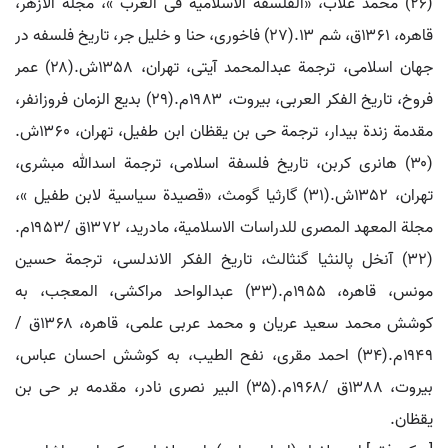
(۲۶) محمد غلاب، «الفلسفة الاسلامیة فی الغرب »، مجلة الازهر،
قاهره، ۱۳۶۱ق، شم ۱۳.(۲۷) فاخوری، حنا و خلیل جر، تاریخ فلسفه در
جهان اسلامی، ترجمة عبدالمحمد آیتی، تهران، ۱۳۵۸ش.(۲۸) عمر
فروخ، تاریخ الفکر العربی، بیروت، ۱۹۸۳م.(۲۹) بدیع الزمان فروزانفر،
مقدمة زندة بیدار، ترجمة حی بن یقظان ابن طفیل، تهران، ۱۳۶۰ش.
(۳۰) هانری کربن، تاریخ فلسفة اسلامی، ترجمة اسدالله مبشری،
تهران، ۱۳۵۲ش.(۳۱) گارثیا گومث، «قصیدة سیاسیة لابن طفیل »،
مجلة المعهد المصری للدراسات الاسلامیة، مادرید، ۱۳۷۲ق /۱۹۵۳م.
(۳۲) آنخل پالنثیا گنثالث، تاریخ الفکر الاندلسی، ترجمة حسین
مونس، قاهره، ۱۹۵۵م.(۳۳) عبدالواحد مراکشی، المعجب، به
کوشش محمد سعید عریان و محمد عربی علمی، قاهره، ۱۳۶۸ق /
۱۹۴۹م.(۳۴) احمد مقری، نفح الطیب، به کوشش احسان عباس،
بیروت، ۱۳۸۸ق /۱۹۶۸م.(۳۵) البیر نصری نادر، مقدمه بر حی بن
یقظان.