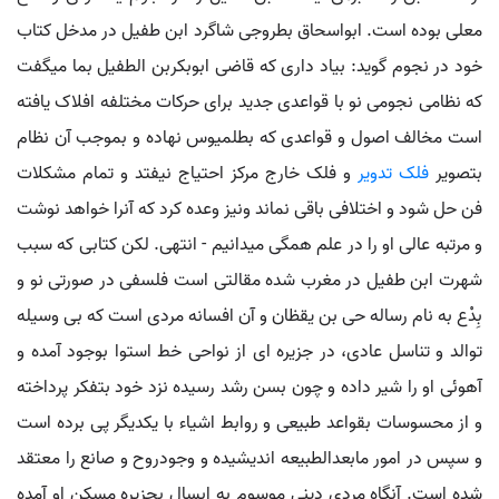
معلی بوده است. ابواسحاق بطروجی شاگرد ابن طفیل در مدخل کتاب
خود در نجوم گوید: بیاد داری که قاضی ابوبکربن الطفیل بما میگفت
که نظامی نجومی نو با قواعدی جدید برای حرکات مختلفه افلاک یافته
است مخالف اصول و قواعدی که بطلمیوس نهاده و بموجب آن نظام
بتصویر
فلک تدویر
و فلک خارج مرکز احتیاج نیفتد و تمام مشکلات
فن حل شود و اختلافی باقی نماند ونیز وعده کرد که آنرا خواهد نوشت
و مرتبه عالی او را در علم همگی میدانیم - انتهی. لکن کتابی که سبب
شهرت ابن طفیل در مغرب شده مقالتی است فلسفی در صورتی نو و
بِدْع به نام رساله حی بن یقظان و آن افسانه مردی است که بی وسیله
توالد و تناسل عادی، در جزیره ای از نواحی خط استوا بوجود آمده و
آهوئی او را شیر داده و چون بسن رشد رسیده نزد خود بتفکر پرداخته
و از محسوسات بقواعد طبیعی و روابط اشیاء با یکدیگر پی برده است
و سپس در امور مابعدالطبیعه اندیشیده و وجودروح و صانع را معتقد
شده است. آنگاه مردی دینی موسوم به ابسال بجزیره مسکن او آمده