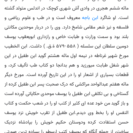
مائه ششم هجری در وادی آش شهری کوچک در اندلس متولد گشته
است. او شاگرد
ابن باجه
معروف است و در طب و علوم ریاضی و
فلسفه و نیز شعر مقامی شامخ دارد. وی را در دربار موحدین مکانتی
بلند بود و سمت وزارت و طبابت خاص و رازداری ابویعقوب یوسف
دومین سلطان این سلسله ( 558 -579 هَ.ق. ) داشت. ابن الخطیب
مورخ شهیر غرناطه در نیمه اول مائه هشتم گوید ابن طفیل در این
شهر شغل طبابت میورزید و هم بدانجا دو کتاب طب تألیف کرد، و
قطعات بسیاری از اشعار او را در این تاریخ آورده است. مورخ دیگر
مائه هفتم عبدالواحد مراکشی که درک صحبت پسر ابن طفیل کرده از
گستاخی و بی تکلفی ابن طفیل با یوسف موحدی حکایاتی آورده است
و باز گوید من خود عده ای کثیر از کتب او را در شعب حکمت و کتاب
النفس او را بخط وی دیدم.ابن طفیل از تقرب خویش نزد یوسف
حسن استفادت کرده ودوستان حکیم خویش را بپادشاه نزدیک
ساخت، از جمله آنگاه که یوسف کتب ارسطو را بساده ترین صورتی