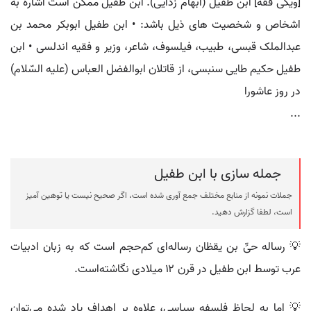
[ویکی فقه] ابن طفیل (ابهام زدایی). ابن طفیل ممکن است اشاره به
اشخاص و شخصیت های ذیل باشد: • ابن طفیل ابوبکر محمد بن
عبدالملک قبسی، طبیب، فیلسوف، شاعر، وزیر و فقیه اندلسی • ابن
طفیل حکیم طایی سنبسی، از قاتلان ابوالفضل العباس (علیه السّلام)
در روز عاشورا
...
جمله سازی با ابن طفیل
جملات نمونه از منابع مختلف جمع آوری شده است، اگر صحیح نیست یا توهین آمیز
است، لطفا گزارش دهید.
💡 رساله حیِّ بن یقظان رساله‌ای کم‌حجم است که به زبان ادبیات
عرب توسط ابن طفیل در قرن ۱۲ میلادی نگاشته‌است.
💡 اما به لحاظ فلسفه سیاسی، علاوه بر اهداف یاد شده می‌توان