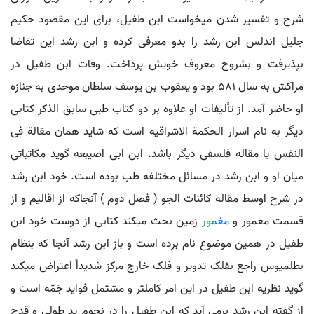
شرح و تفسیر شدن میخواست ابن طفیل، برای این مقصود حکیم
جلیل اندلس ابن رشد را بدو معرفی کرده و ابن رشد این تقاضا
بپذیرفت و بشروح معروف خویش پرداخت. وفات ابن طفیل در
مراکش به سال 581 بود و یعقوب بن یوسف سلطان موحدی به جنازه
او حاضر آمد. از تألیفات او علاوه بر دو کتاب طبی سابق الذکر کتابی
دیگر به نام اسرار الحکمة الاشراقیه است که شاید همان مقالة فی
النفس یا مقاله فلسفی دیگر باشد. ابن ابی اصیبعه گوید مکاتباتی
میان او و ابن رشد در مسائل مختلفه طب بوده است. خود ابن رشد
در شرح اوسط مقاله کائنات الجو ( فصل دوم ) آنجاکه از اقالیم و از
قسمت معمور و
مغمور
زمین بحث میکند کتابی از دوست خود ابن
طفیل در همین موضوع نام برده است و باز ابن رشد آنجا که بنظام
بطلمیوس راجع بفلک تدویر و فلک خارج مرکز شدیداً اعتراض میکند
گوید نظریه ابن طفیل در این امر کاملتر و مشتمل فواید جَمّه است و
از گفته ابن رشد برمی آید که ابن طفیل را در نجوم ید طولی و قدح