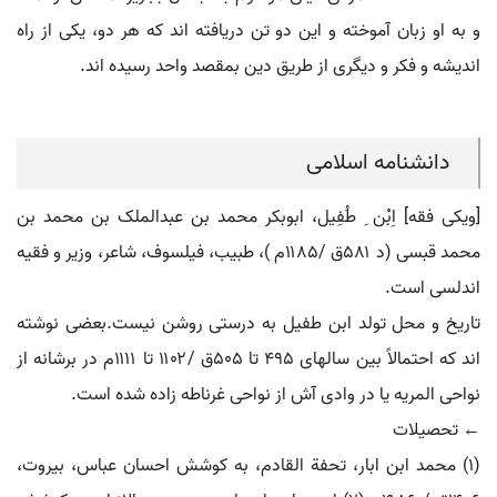
و به او زبان آموخته و این دو تن دریافته اند که هر دو، یکی از راه
اندیشه و فکر و دیگری از طریق دین بمقصد واحد رسیده اند.
دانشنامه اسلامی
[ویکی فقه] اِبْن ِ طُفِیل، ابوبکر محمد بن عبدالملک بن محمد بن
محمد قبسی (د ۵۸۱ق /۱۱۸۵م )، طبیب، فیلسوف، شاعر، وزیر و فقیه
اندلسی است.
تاریخ و محل تولد ابن طفیل به درستی روشن نیست.بعضی نوشته
اند که احتمالاً بین سالهای ۴۹۵ تا ۵۰۵ق /۱۱۰۲ تا ۱۱۱۱م در برشانه از
نواحی المریه یا در وادی آش از نواحی غرناطه زاده شده است.
← تحصیلات
(۱) محمد ابن ابار، تحفة القادم، به کوشش احسان عباس، بیروت،