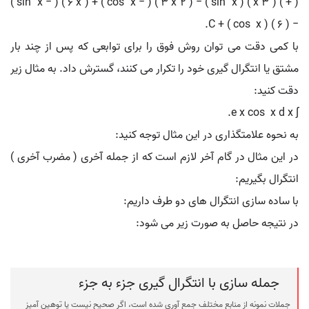
( + ) ( x 3 ) ( sin ⁡ x ) − ( 3 x 2 ) ( − cos ⁡ x ) + ( 6 x ) ( − sin ⁡ x )
− ( 6 ) ( cos ⁡ x ) + C.
با کمی دقت می توان روش فوق را برای توابعی که پس از چند بار
مشتق یا انتگرال گیری خود را تکرار می کنند، گسترش داد. به مثال زیر
دقت کنید:
∫ e x cos ⁡ x d x.
به نحوه علامتگذاری در این مثال توجه کنید:
در این مثال در گام آخر لازم است که از جمله آخری ( مضرب آخری )
انتگرال بگیریم:
با ساده سازی انتگرال های دو طرف داریم:
در نتیجه حاصل به صورت زیر می شود:
جمله سازی با انتگرال گیری جزء به جزء
جملات نمونه از منابع مختلف جمع آوری شده است، اگر صحیح نیست یا توهین آمیز