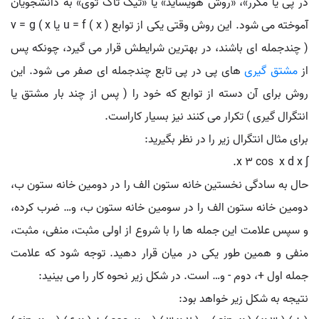
در پی یا مکرر»، «روش هویساید» یا «تیک تاک توی» به دانشجویان
آموخته می شود. این روش وقتی یکی از توابع u = f ( x ) یا v = g ( x
) چندجمله ای باشند، در بهترین شرایطش قرار می گیرد، چونکه پس
از
مشتق گیری
های پی در پی تابع چندجمله ای صفر می شود. این
روش برای آن دسته از توابع که خود را ( پس از چند بار مشتق یا
انتگرال گیری ) تکرار می کنند نیز بسیار کاراست.
برای مثال انتگرال زیر را در نظر بگیرید:
∫ x 3 cos ⁡ x d x.
حال به سادگی نخستین خانه ستون الف را در دومین خانه ستون ب،
دومین خانه ستون الف را در سومین خانه ستون ب، و… ضرب کرده،
و سپس علامت این جمله ها را با شروع از اولی مثبت، منفی، مثبت،
منفی و همین طور یکی در میان قرار دهید. توجه شود که علامت
جمله اول +، دوم - و… است. در شکل زیر نحوه کار را می بینید:
نتیجه به شکل زیر خواهد بود: