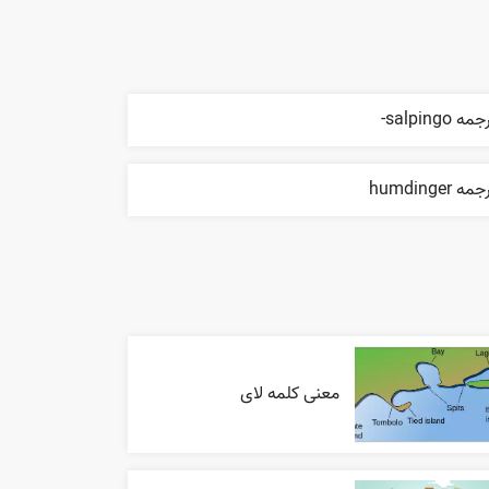
مه salpingo-
مه humdinger
معنی کلمه لای