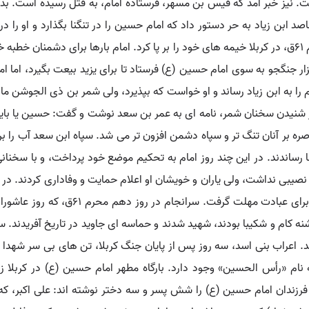
 نیز خبر آمد که قیس بن مسهر، فرستادۀ امام، به قتل رسیده است. بدی
قاصد ابن زیاد به حر دستور داد که امام حسین را در تنگنا بگذارد و او را در
فرمان بعدی او برسد. حضرت به ناچار روز دوم ماه محرم ۶۱ق، در کربلا خیمه های خود را بر پا کرد. ام
آنان تمام کرد. ابن زیاد سپس عمر بن سعد را با ۴هزار جنگجو به سوی امام حسین (ع) فرستاد تا برای یزید 
ام را به ابن زیاد رساند و او خواست که بپذیرد، ولی شمر بن ذی الجوشن م
 شنیدن سخنان شمر، نامه ای به عمر بن سعد نوشت و گفت: حسین یا باید ت
ره بر آنان تنگ تر و سپاه دشمن افزون تر می شد. سپاه ابن سعد آب را بر 
ساندند. در این چند روز امام به تحکیم موضع خود پرداخت، و با سخنا
 نصیبی نداشت، ولی یاران و خویشان او اعلام حمایت و وفاداری کردند. د
یا جنگ) از سوی دشمن به امام رسید. حضرت
تشنه کام و شکیبا بودند، شهید شدند و حماسه ای جاوید در تاریخ آفریدند. س
 اعراب بنی اسد، سه روز پس از پایان جنگ کربلا، تن های بی سر شهدا را 
 نام «رأس الحسین» وجود دارد. بارگاه مطهر امام حسین (ع) در کربلا ز
فرزندان امام حسین (ع) را شش پسر و سه دختر نوشته اند: علی اکبر، ک