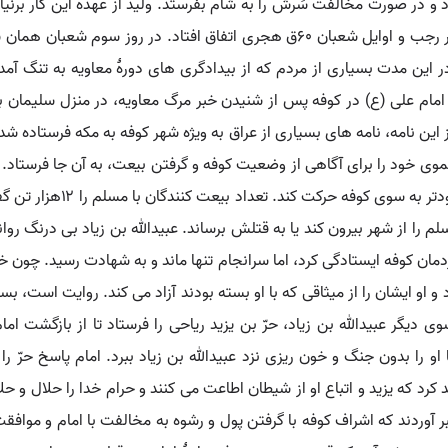
د و در صورت مخالفت سَرش را به شام بفرستد. ولید از عهدۀ این کار برنیامد
مدینه بیرون رفت و به مکه پناه برد. این واقعه در اواخر رجب و اوایل شعبان ۶۰ق هجری
در این مدت بسیاری از مردم که از بیدادگری های دورۀ معاویه به تنگ آمد
امام علی (ع) در کوفه پس از شنیدن خبر مرگ معاویه، در منزل سلیمان ب
ز این نامه، نامه های بسیاری از عراق به ویژه شهر کوفه به مکه فرستاده شد
وی خود را برای آگاهی از وضعیت کوفه و گرفتن بیعت، به آن جا فرستاد.
از مردم رو به رو شد، برای ام
سلم را از شهر بیرون کند یا به قتلش برساند. عبیدالله بن زیاد بی درنگ ر
دمان کوفه ایستادگی کرد، اما سرانجام تنها ماند و به شهادت رسید. چون خ
 او ایشان را از میثاقی که با او بسته بودند آزاد می کند. روایت است، بس
 سوی دیگر عبیدالله بن زیاد، حرّ بن یزید ریاحی را فرستاد تا از بازگشت ا
او را بدون جنگ و خون ریزی نزد عبیدالله بن زیاد ببرد. امام پاسخ حرّ را
کرد که یزید و اتباع او از شیطان اطاعت می کنند و حرام خدا را حلال و حلا
وردند که اشراف کوفه با گرفتن پول و رشوه به مخالفت با امام و موافقت 