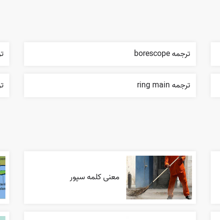
ترجمه borescope
ترج
ترجمه ring main
ترج
معنی کلمه سپور