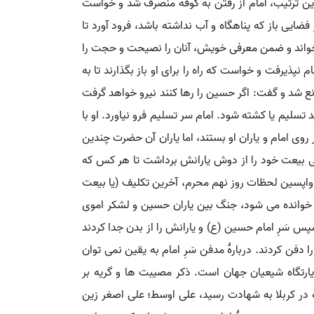
ن ترتیب، امام از رفتن به کوفه منصرف شد و خواست
 فضایی باز که پناهگاه و آب نداشته باشد، فرود آورد تا
ام بارها برای دشمنان خطبه خواند و ضمن معرفی خویش، آنان را نصیحت و حجت را
بیعت بگیرد، اما امام نپذیرفت و خواست که راه را برای او باز بگذارند تا به
انع شد و گفت: اگر حسین را رها کنند نیرو خواهد گرفت
سلیم یا کشته شود. امام سر تسلیم فرو نیاورد. او با
روی امام و یاران او بستند، اما یاران آن حضرت چندین
نی بیعت خود را از دوش یارانش برداشت تا هر کس که
ر واپسین لحظات روز نهم محرم، آخرین تکلیف (یا بیعت
 شب را برای عبادت مهلت گرفت. سرانجام در روز دهم محرم ۶۱ق، که روز عاشورا خوانده می شود، جنگ بین یاران حسین و لشکر اموی
پس سَرِ امام حسین (ع) و یارانش را از بدن جدا کردند
دفن کردند. دربارۀ مدفن سَرِ امام به یقین نمی توان
یارتگاه شیعیان جهان است. ذکر مصیبت ها و گریه بر
ه در کربلا به شهادت رسید، علی اوسط؛ علی اصغر زین