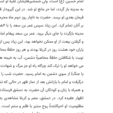
امام حسین (ع) است، ولی شمشیرهایشان علیه او است.
به مدینه باز گردد، اما حر مانع او شد. در این گیرودار 
بر 
مدینه بازگردد یا جای دیگر برود. عمر بن سعد پیغام ام
و گرفتن بیعت از او ممکن نخواهد بود. ابن زیاد پس از
یاران خود هشت روز در کربلا بودند و هر روز حلقۀ محاص
نوبت با شکافتن حلقۀ محاصرۀ دشمن، آب به خیمه ها ر
می خواهد او را ترک کند چراکه راه او جز مرگ و شهادت
درگرفت و امام با یارانش بعد از نماز ظهر در حالی که 
و همراه با زنان و کودکان آن حضرت به دمشق فرستادند.
اظهار عقیده کرد. در دمشق، مصر و کربلا مَشاهدی به
مظلومیت او احیاکنندۀ روحِ ستیز با ظلم و ستم است. 