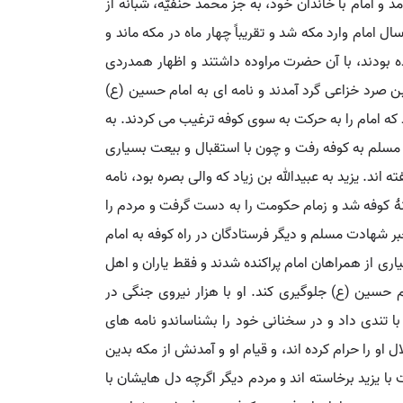
 و امام با خاندان خود، به جز محمد حنفیّه، شبانه از
 اتفاق افتاد. در روز سوم شعبان همان سال امام وارد مکه شد و تقریباً چهار ماه در مکه ماند و
ه بودند، با آن حضرت مراوده داشتند و اظهار همدردی
ن صرد خزاعی گرد آمدند و نامه ای به امام حسین (ع)
 که امام را به حرکت به سوی کوفه ترغیب می کردند. به
 مسلم به کوفه رفت و چون با استقبال و بیعت بسیاری
ام پیام فرستاد که هرچه زودتر به سوی کوفه حرکت کند. تعداد بیعت کنندگان با مسلم را ۱۲هزار تن گفته اند. یزید به عبیدالله بن زیاد که والی بصره بود، نامه
وانۀ کوفه شد و زمام حکومت را به دست گرفت و مردم را
بر شهادت مسلم و دیگر فرستادگان در راه کوفه به امام
یاری از همراهان امام پراکنده شدند و فقط یاران و اهل
مام حسین (ع) جلوگیری کند. او با هزار نیروی جنگی در
 با تندی داد و در سخنانی خود را بشناساندو نامه های
ل او را حرام کرده اند، و قیام او و آمدنش از مکه بدین
با یزید برخاسته اند و مردم دیگر اگرچه دل هایشان با