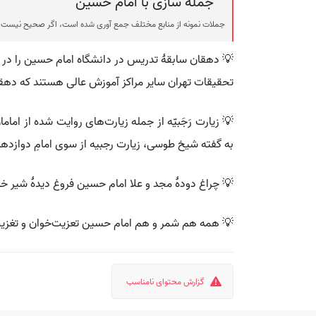
جمله سازی با امام حسین
جملات نمونه از منابع مختلف جمع آوری شده است، اگر صحیح نیست ی
💡 دهقان سابقهٔ تدریس در دانشگاه امام حسین را در کا
تحقیقات تهران سایر مراکز آموزش عالی هستند که دهقان
💡 زیارت رَجَبیّه از جمله زیارت‌های روایت شده از 
به گفته شیخ طوسی، زیارت رجبیه از سوی امامِ دوازد
💡 چراغ دودهٔ مجد و علا امام حسین فروغ دیدهٔ شیر خ
💡 همه هم شمر و هم امام حسین تعزیت‌خوان و تغزی
گزارش محتوای نامناسب