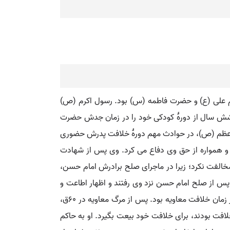
امام علی (ع) و حضرت فاطمه (س) بود. رسول اکرم (ص)
ع) شش سال از دورۀ کودکی خود را در زمان جدش حضرت
مبر اعظم (ص)، در حوادث مهم دورۀ خلافت پدرش حضوری
 و همواره از حق وی دفاع می کرد. وی پس از شهادت
با معاویه مخالفت نکرد؛ زیرا در ماجرای صلح برادرش امام حسن،
س از صلح امام حسن نزد وی رفتند و اظهار اطاعت و
بیعت کردند، نپذیرفت و فرمود: برادرم حسن امام و رهبر ماست. دَه سال امامتِ امام حسین (ع) به استثنای شش ماه آخر آن در زمان خلافت معاویه بود. پس از مرگ معاویه در ۶۰ق،
افت بودند، برای خلافت خود بیعت بگیرد. او به حاکم