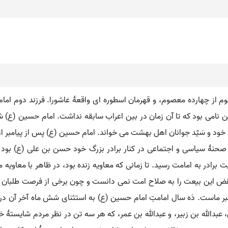
صوم از چهارده معصوم، و قهرمان اسطوره ای واقعۀ عاشورا. فرزند دوم 
سن نامی بود که تا آن زمان در بین اعراب سابقه نداشت. امام حسین (
تن خود و سَیّد جوانان اهل بهشت می خواند. امام حسین (ع) پس از پیا
صحنۀ سیاسی و اجتماعی در کنار برادر بزرگ خود حسن بن علی (ع) بود
به امر خدا و طبق وصیت برادر به امامت رسید. تا زمانی که معاویه زنده بود، در ظاهر 
نقض این بیعت را به صلاح امت نمی دانست و چون برخی از فرصت طلبان پ
بدالله بن زبیر، و عبدالله بن عمر، که هر سه تن در نظر مردم شایستۀ خل