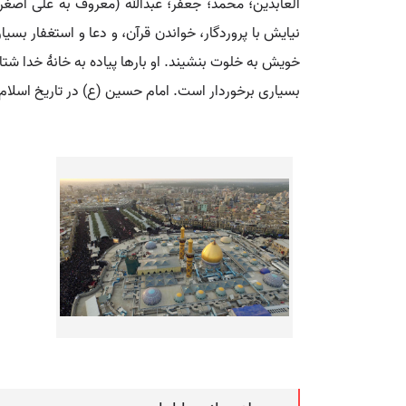
العابدین؛ محمد؛ جعفر؛ عبدالله (معروف به علی اصغر 
نیایش با پروردگار، خواندن قرآن، و دعا و استغفار ب
خویش به خلوت بنشیند. او بارها پیاده به خانۀ خدا شت
بسیاری برخوردار است. امام حسین (ع) در تاریخ اسلام