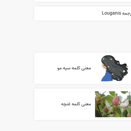
مه Louganis
معنی کلمه سیه مو
معنی کلمه غنچه