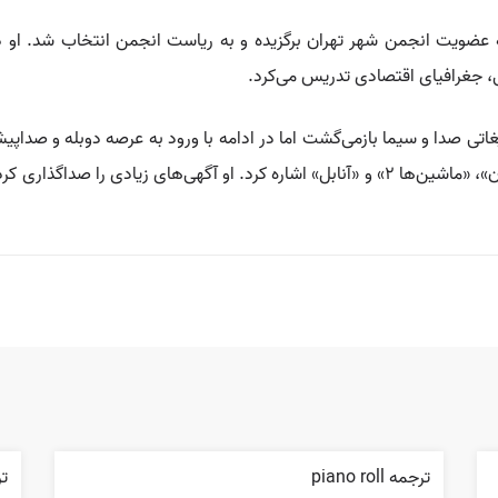
ویت انجمن شهر تهران برگزیده و به ریاست انجمن انتخاب شد. او در ز
، جغرافیاى اقتصادى تدریس مى‏‌كرد.
یغاتی صدا و سیما بازمی‌گشت اما در ادامه با ورود به عرصه دوبله و صدا
آن آثار می‌توان به «خانه پوشالی»، «کماندار»، «گمشدگان»، «ماشین‌ها ۲» و «آنابل» اشاره کرد. 
ترجمه piano roll
ترج