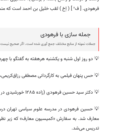
فرهودی. [ ف ُ ] ( اِخ ) لقب خلیل بن احمد است که من
جمله سازی با فرهودی
جملات نمونه از منابع مختلف جمع آوری شده است، اگر صحیح نیست ی
💡 دو روز اول شنبه و یکشنبه هرهفته به گفتگو با چهر
💡 حس پنهان فیلمی به کارگردانی مصطفی رزاق‌کریمی، تهی
💡 دکتر سید حسین فرهودی (زاده ۱۲۸۵ خورشیدی در تهران) مورخ، مترجم، روزنامه‌نگار، نویسنده و سیاستمدار ایرانی بود.
💡 حسین فرهودی در مدرسه علوم سیاسى تهران درس خو
تدریس می‌شد.