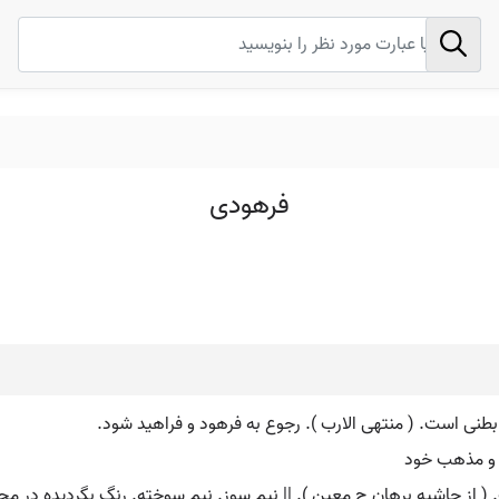
فرهودی
بطنی است. ( منتهی الارب ). رجوع به فرهود و فراهید شود.
ت و مذهب خود
 از حاشیه برهان چ معین ). || نیم سوز. نیم سوخته. رنگ بگردیده در مجا