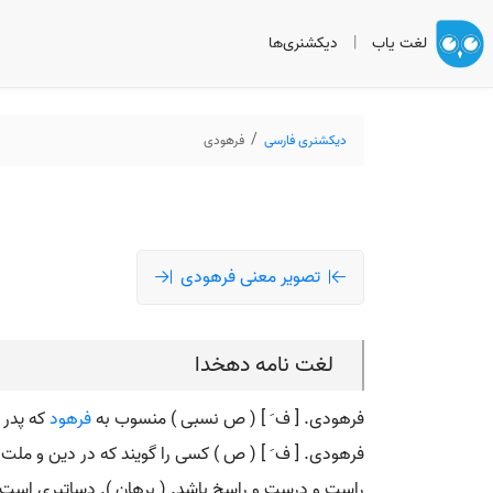
لغت یاب
|
دیکشنری‌ها
دیکشنری فارسی
فرهودی
تصویر معنی فرهودی
لغت نامه دهخدا
فرهودی. [ ف َ ] ( ص نسبی ) منسوب به
فرهود
که پدر 
فرهودی. [ ف َ ] ( ص ) کسی را گویند که در دین و مل
راست و درست و راسخ باشد. ( برهان ). دساتیری است. (