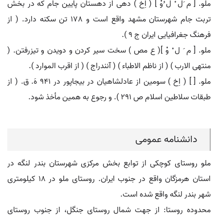
ملو. [ م َل ْ ل ُوْ ] ( اِخ ) دهی از دهستان پایین جام که در بخش
تربت جام شهرستان مشهد واقع است و 178 تن سکنه دارد. ( از
فرهنگ جغرافیایی ایران ج 9 ).
ملو. [ م َ ل ْ وْ ]( ع مص ) سخت سیر کردن و دویدن و تیزرفتن. (
منتهی الارب ) ( از ناظم الاطباء ) ( آنندراج ) ( از اقرب الموارد ).
ملو. [ ] ( اِخ ) سومین از عادلشاهیان در بیجاپور در 941 هَ. ق. ( از
طبقات سلاطین اسلام ص 291 ). و رجوع به همین مأخذ شود.
دانشنامه عمومی
ملو روستای کوچکی از توابع بخش مرکزی شهرستان بندر لنگه در
استان هرمزگان واقع در جنوب ایران. روستای ملو در ۱۸ کیلومتری
شهر بندر لنگه واقع شده است.
محدوده روستا: از جهت شمال روستای جنگل، از جنوب روستای