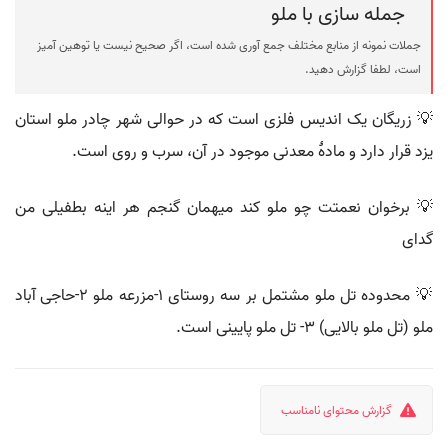
جمله سازی با ملو
جملات نمونه از منابع مختلف جمع آوری شده است، اگر صحیح نیست یا توهین آمیز
است، لطفا گزارش دهید.
💡 زریگان یک اندیس فلزی است که در حوالی شهر چادر ملو استان
یزد قرار دارد و مادهٔ معدنی موجود در آن، سرب و روی است.
💡 برخوان نعمتت چو ملو کند میهمان گنجم هر اینه بطفیلی من
گدای
💡 محدوده تل ملو مشتمل بر سه روستای ۱-مزرعه ملو ۲-حاجی آباد
ملو (تل ملو بالایی) ۳- تل ملو پایینی است.
گزارش محتوای نامناسب