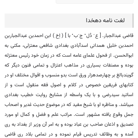
لغت نامه دهخدا
قاضی عبدالجبار. [ ع َ دُل ْ ج َب ْ با ] ( اِخ ) ابن احمدبن عبدالجباربن
احمدبن خلیل همدانی اسدآبادی بغدادی شافعی معتزلی، مکنی به
ابوالحسن. از فحول علمای عامه است که در زمان خود رئیس معتزله
بوده و مصنفات بسیاری در مذاهب اعتزال و تمامی فنون دیگر که
گویندبالغ بر چهارصدهزار ورق است بدو منسوب و اقوال مختلف او در
کتابهای فریقین خصوص در کلام و اصول فقه منقول است و از
اساتید سیدرضی و با یک واسطه از مشایخ روایت خطیب بغدادی
میباشد. و مناظره او با شیخ مفید که در موضوع حدیث غدیر و اصحاب
جمل وقوع یافته مشهور است. مراتب علم و فضل و کمال او مورد
تصدیق و اذعان صاحب بن عباد بوده و به امر آن وزیر از بغداد به ری
آمده و به وظائف تدریس قیام نموده و در تمامی بلاد ری قاضی