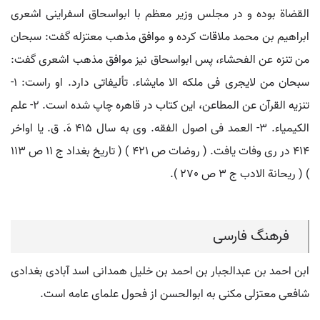
القضاة بوده و در مجلس وزیر معظم با ابواسحاق اسفراینی اشعری
ابراهیم بن محمد ملاقات کرده و موافق مذهب معتزله گفت: سبحان
من تنزه عن الفحشاء، پس ابواسحاق نیز موافق مذهب اشعری گفت:
سبحان من لایجری فی ملکه الا مایشاء. تألیفاتی دارد. او راست: 1-
تنزیه القرآن عن المطاعن، این کتاب در قاهره چاپ شده است. 2- علم
الکیمیاء. 3- العمد فی اصول الفقه. وی به سال 415 هَ. ق. یا اواخر
414 در ری وفات یافت. ( روضات ص 421 ) ( تاریخ بغداد ج 11 ص 113
) ( ریحانة الادب ج 3 ص 270 ).
فرهنگ فارسی
ابن احمد بن عبدالجبار بن احمد بن خلیل همدانی اسد آبادی بغدادی
شافعی معتزلی مکنی به ابوالحسن از فحول علمای عامه است.