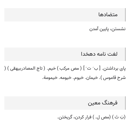
متضادها
نشستن، پایین آمدن
لغت نامه دهخدا
پای برداشتن. [ ب َ ت َ ] ( مص مرکب ) خیم. ( تاج المصادربیهقی ) (
شرح قاموس ). خیمان. خیوم. خیومه. خیمومة.
فرهنگ معین
(بَ تَ ) (مص ل. ) فرار کردن، گریختن.