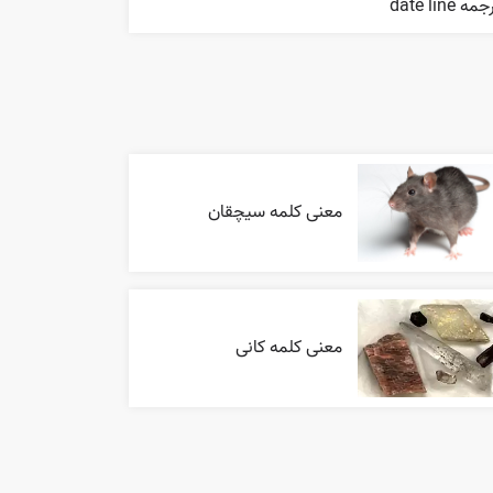
مه date line
معنی کلمه سیچقان
معنی کلمه کانی