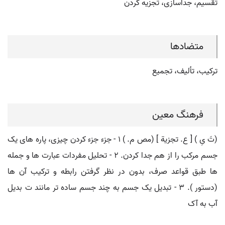
تقسیم، جداسازی، تجزیه کردن
متضادها
ترکیب، تألیف، تجمیع
فرهنگ معین
(تَ یِ ) [ ع. تجزیة ] (مص م. ) ۱ - جزء جزء کردن چیزی، پاره های یک
جسم مرکب را از هم جدا کردن. ۲ - تحلیل مفردات عبارت ها و جمله
ها طبق قواعد صرف، بدون در نظر گرفتن رابطه و ترکیب آن ها
(دستور ). ۳ - تبدیل یک جسم به چند جسم ساده تر مانند ت بدیل
آب به آک