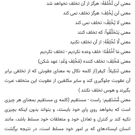
معنی لَن تُخْلَفَهُ: هرگز از آن تخلف نخواهد شد
معنی لَن یُخْلِفَ: هرگز تخلف نمی کند
معنی لَا یُخْلِفُ: تخلف نمی کند
معنی یَتَخَلَّفُواْ: که تخلف کنند
معنی لَّا نُخْلِفُهُ: از آن تخلف نکنید
معنی مَا أَخْلَفْنَا: خلف وعده نکردیم - تخلف نکردیم
معنی مُخْلِفَ: تخلف کننده (مُخْلِفَ وَعْدِ: عهد شکن)
معنی تَنکِیلاًَ: کیفر(از کلمه نکال به معنای عقوبتی که از تخلفی برابر
آن عقوبت جلوگیری کند و سایر مکلفین از عقوبت این متخلف عبرت
بگیرند و هوس تخلف نکنند )
معنی مُّسْتَقِیم: راست - مستقیم (کلمه ی مستقیم بمعنای هر چیزی
است که بخواهد روی پای خود بایستد، و بتواند بدون اینکه بچیزی
تکیه کند بر کنترل و تعادل خود و متعلقات خود مسلط باشد، مانند
انسان ایستادهای که بر امور خود مسلط است، در نتیجه برگشت