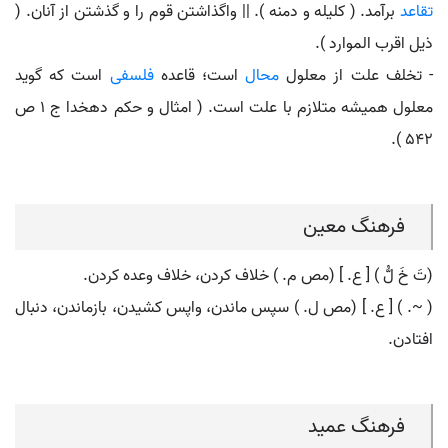
تقاعد
برآمد. ( کلیله و دمنه ). || واگذاشتن قوم را و گذشتن از آنان. (
ذیل اقرب الموارد ).
- تخلف علت از معلول
محال
است؛ قاعده
فلسفی
است که گوید
معلول همیشه متلازم با علت است. ( امثال و حکم دهخدا ج 1 ص
542 ).
فرهنگ معین
(تَ خَ لُّ ) [ ع. ] (مص م. ) خلاف کردن، خلاف وعده کردن.
( ~. ) [ ع. ] (مص ل. ) سپس ماندن، واپس کشیدن، بازماندن، دنبال
افتادن.
فرهنگ عمید