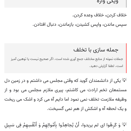
ویکی واژه
خلاف کردن، خلاف وعده کردن.
سپس ماندن، واپس کشیدن، بازماندن، دنبال افتادن.
جمله سازی با تخلف
جملات نمونه از منابع مختلف جمع آوری شده است، اگر صحیح نیست یا توهین آمیز
است، لطفا گزارش دهید.
💡 یکی از دانشمندان گوید که وقتی مجلس می داشتم و در زمین دل
مستمعان تخم ارادت می کاشتم، پیری ملازم مجلس می بود و از
وظیفه ملازمت تخلف نمی نمود اما دایم آه می کرد و اشک می ریخت
و یک لحظه آه و اشکش از هم نمی گسیخت.
💡 وَ کَرِهُوا ای لم یریدوا، أَنْ یُجاهِدُوا بِأَمْوالِهِمْ وَ أَنْفُسِهِمْ فِی سَبِیلِ