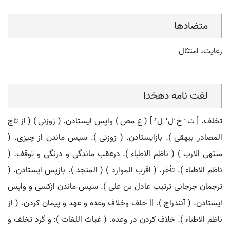
متضادها
رعایت، امتثال
لغت نامه دهخدا
تخلف. [ ت َ خ َل ْ ل ُ ] ( ع مص ) واپس ایستادن. ( زوزنی ) ( از تاج
المصادر بیهقی ). بازایستادن. ( زوزنی ). سپس ماندن از چیزی. (
منتهی الارب ) ( ناظم الاطباء ). درعقب ماندگی و درنگی و توقف. (
ناظم الاطباء ). تأخر. ( اقرب الموارد ) ( المنجد ). بازپس ایستادن. (
ترجمان جرجانی ترتیب عادل بن علی ). سپس ماندن ازکسی و واپس
ایستادن. ( آنندراج ). || خلف وخلاف وعده و عهد و پیمان کردن. ( از
ناظم الاطباء ). خلاف کردن در وعده. ( غیاث اللغات ): و گرد تخلف و