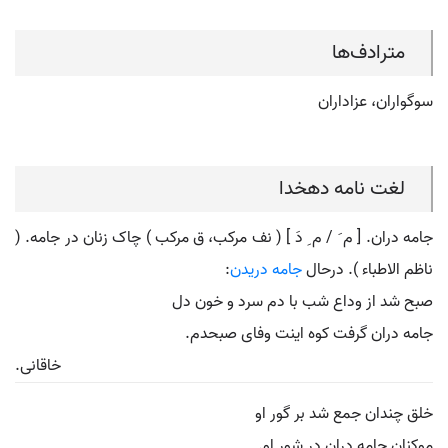
مترادف‌ها
سوگواران، عزاداران
لغت نامه دهخدا
جامه دران. [ م َ / م ِ دَ ] ( نف مرکب، ق مرکب ) چاک زنان در جامه. (
ناظم الاطباء ). درحال
جامه دریدن
:
صبح شد از وداع شب با دم سرد و خون دل
جامه دران گرفت کوه اینت وفای صبحدم.
خاقانی.
خلق چندان جمع شد بر گور او
موکنان جامه دران در شور او.