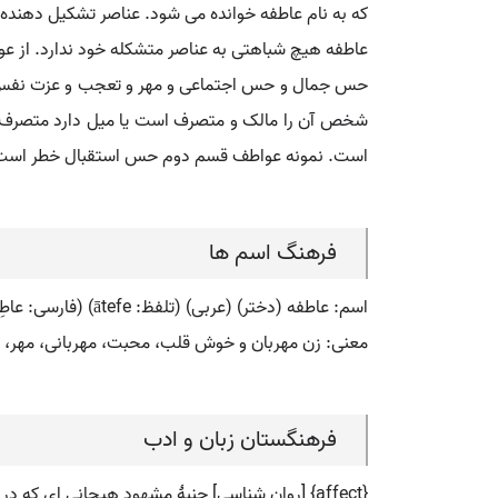
که به نام عاطفه خوانده می شود. عناصر تشکیل دهنده
عاطفه هیچ شباهتی به عناصر متشکله خود ندارد. از ع
حس جمال و حس اجتماعی و مهر و تعجب و عزت نفس... 
شخص آن را مالک و متصرف است یا میل دارد متصرف شو
است. نمونه عواطف قسم دوم حس استقبال خطر است ک
فرهنگ اسم ها
اسم: عاطفه (دختر) (عربی) (تلفظ: ātefe) (فارسی: عاطِفه) (انگلیسی: atefe)
معنی: زن مهربان و خوش قلب، محبت، مهربانی، مهر، 
فرهنگستان زبان و ادب
{affect} [روان شناسی] جنبۀ مشهود هیجانی ای که در برخی از حالات مرضی ممکن است با نوع و شدت هیجانی که بیان می شود، تناسب نداشته باشد