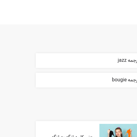
جمه jazz
مه bougie