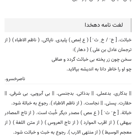
لغت نامه دهخدا
خباثت. [ خ َ / خ ِ ث َ ] ( ع اِمص ) پلیدی. ناپاکی. ( ناظم الاطباء ) ( از
ترجمان عادل بن علی ) ( دهار ):
سخن چون زر پخته بی خبائث گردد و صافی
چو او را خاطر دانا به اندیشه بپالاید.
ناصرخسرو.
|| بدکاری. بدعملی. || بدذاتی. بدجنسی. || بی آبرویی. بی شرفی. ||
حقارت. پستی. || نجاست. ( از ناظم الاطباء ). رجوع به خباثة شود.
خباثة. [ خ َ ث َ ] ( ع مص ) مصدر دیگر خُبث است. ( از تاج المصادر
بیهقی ) ( از اقرب الموارد ) ( از تاج العروس ) ( از متن اللغة ) ( از
معجم الوسیط ) ( از منتهی الارب ). رجوع به خبث و خباثت شود.