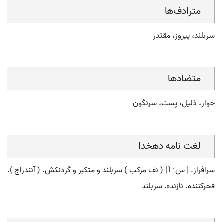
مترادف‌ها
سربلند، پیروز، مقتدر
متضادها
خوار، ذلیل، پست، سرنگون
لغت نامه دهخدا
سرافراز. [ س َ اَ ] ( نف مرکب ) سربلند و متکبر و گردنکش. ( آنندراج ).
فخرکننده. نازنده. سربلند