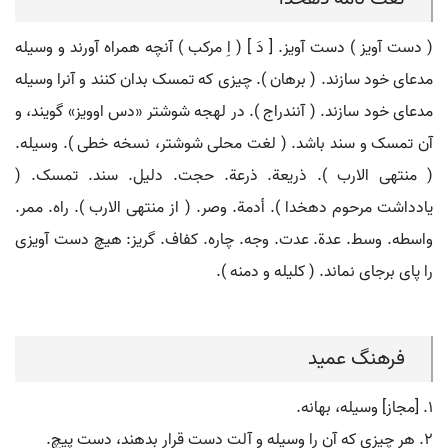
( دست آویز ) دست آویز. [ دَ ] ( اِ مرکب ) آنچه همراه آورند و وسیله
مدعای خود سازند. ( برهان ). چیزی که تمسک بدان کنند و آنرا وسیله
مدعای خود سازند. ( آنندراج ). در لهجه شوشتر «دس اوویز» گویند، و
آن تمسک و سند باشد. ( لغت محلی شوشتر، نسخه خطی ). وسیله.
( منتهی الارب ). ذریعة. ذرعة. حجت. دلیل. سند. تمسک. (
یادداشت مرحوم دهخدا ). أدمة. وصر. ( از منتهی الارب ). راه. ممر.
واسطه. وسط. عدة. عدت. وجه. چاره. کفاف. گریز: هیچ دست آویزی
را پای برجای نماند. ( کلیله و دمنه ).
فرهنگ عمید
۱. [مجاز] وسیله، بهانه.
۲. هر چیزی که آن را وسیله و آلت دست قرار بدهند، دست پیچ.