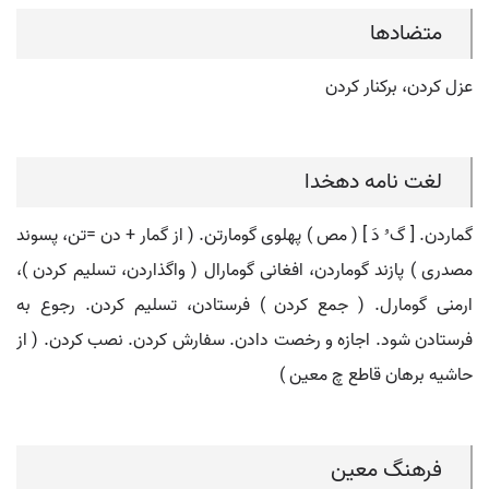
متضادها
عزل کردن، برکنار کردن
لغت نامه دهخدا
گماردن. [ گ ُ دَ ] ( مص ) پهلوی گومارتن. ( از گمار + دن =تن، پسوند
مصدری ) پازند گوماردن، افغانی گومارال ( واگذاردن، تسلیم کردن )،
ارمنی گومارل. ( جمع کردن ) فرستادن، تسلیم کردن. رجوع به
فرستادن شود. اجازه و رخصت دادن. سفارش کردن. نصب کردن. ( از
حاشیه برهان قاطع چ معین )
فرهنگ معین