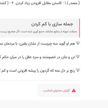
( مصدر ) ۱ - کاستن مقابل افزودن زیاد کردن. ۲ - ( کشتی ) تنزل کردن مقابل زیاد کردن: ( کرده کم از نگهت هر صنم گلبو یی زده زانو بزمین پیش تو هر آهو یی ). ( گل کشتی )
جمله سازی با کم کردن
جملات نمونه از منابع مختلف جمع آوری شده است، اگر صحیح نیست ی
💡 هم او گوید سه چیزست از نشان یقین، با مردمان مخ
💡 تن و جان در خصومتند و سزد عقل را در میان حکم ک
💡 رنج بر دل منه که گردون را پیشه افزونی است و کم 
گزارش محتوای نامناسب