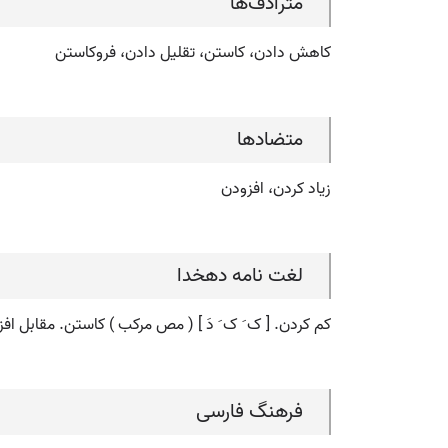
مترادف‌ها
کاهش دادن، کاستن، تقلیل دادن، فروکاستن
متضادها
زیاد کردن، افزودن
لغت نامه دهخدا
کم کردن. [ ک َ ک َ دَ ] ( مص مرکب ) کاستن. مقابل ا
فرهنگ فارسی