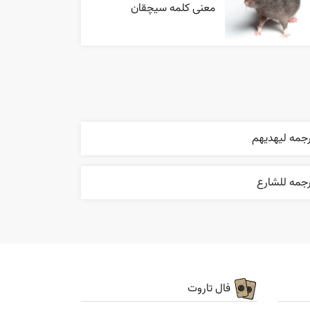
معنی کلمه سیچقان
رجمه ليهديهم
رجمه للشارع
فال تاروت