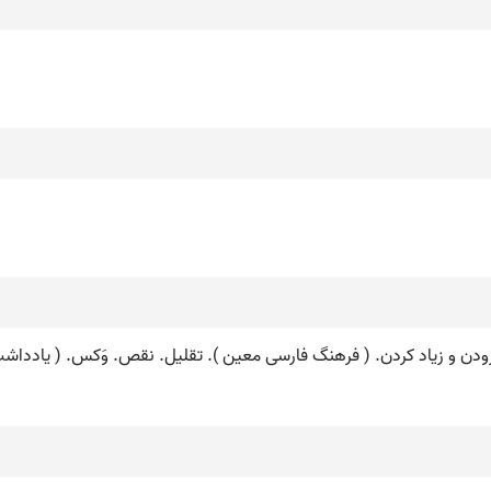
فزودن و زیاد کردن. ( فرهنگ فارسی معین ). تقلیل. نقص. وَکس. ( یاددا