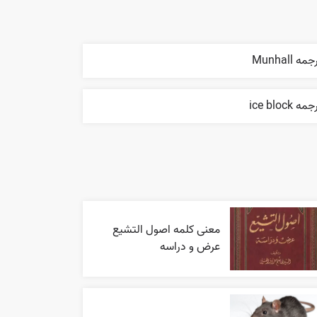
مه Munhall
مه ice block
معنی کلمه اصول التشیع
عرض و دراسه