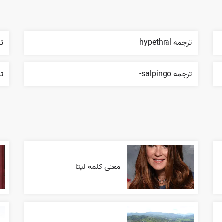
ترجمه hypethral
ترج
ترجمه salpingo-
ترج
معنی کلمه لیتا