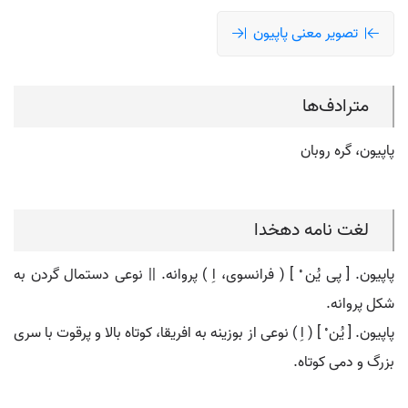
تصویر معنی پاپیون
مترادف‌ها
پاپیون، گره روبان
لغت نامه دهخدا
پاپیون. [ پی یُن ْ ] ( فرانسوی، اِ ) پروانه. || نوعی دستمال گردن به
شکل پروانه.
پاپیون. [ یُن ْ ] ( اِ ) نوعی از بوزینه به افریقا، کوتاه بالا و پرقوت با سری
بزرگ و دمی کوتاه.