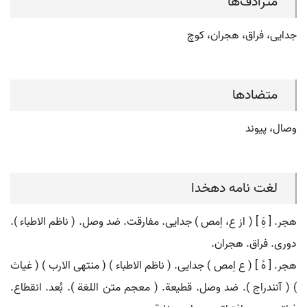
مترادف‌ها
جدایی، فراق، هجران، کوچ
متضادها
وصال، پیوند
لغت نامه دهخدا
هجر. [ هَِ ] ( از ع، اِمص ) جدایی. مفارقت. ضد وصل. ( ناظم الاطباء ).
دوری. فراق. هجران.
هجر. [ هََ ] ( ع اِمص ) جدایی. ( ناظم الاطباء ) ( منتهی الارب ) ( غیاث
) ( آنندراج ). ضد وصل. قطیعة. ( معجم متن اللغة ). بُعد. انقطاع.