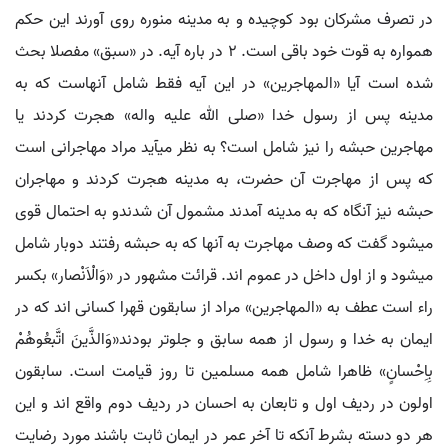
در تصرف مشرکان بود کوچیده و به مدینه منوره روی آورند این حکم
همواره به قوت خود باقی است. 2 در باره آیه. در «سبق» مفصلا بحث
شده است آیا «المهاجرین» در این آیه فقط شامل آنهاست که به
مدینه پس از رسول خدا «صلی الله علیه واله» هجرت کردند یا
مهاجرین حبشه را نیز شامل است؟ به نظر می‏آید مراد مهاجرانی است
که پس از مهاجرت آن حضرت، به مدینه هجرت کردند و مهاجران
حبشه نیز آنگاه که به مدینه آمدند مشمول آن شدندو به احتمال قوی
می‏شود گفت که وصف مهاجرت به آنها که به حبشه رفتند دوبار شامل
می‏شود و از اول داخل در عموم اند. قرائت مشهور در «وَالْاَنْصار» بکسر
راء است عطف به «المهاجرین» مراد از سابقون قهرا کسانی اند که در
ایمان به خدا و رسول از همه سابق و جلوتر بودند«وَالذَّینَ اتَّبعُوهُمْ
بِاِحْسانٍ» ظاهرا شامل همه مسلمین تا روز قیامت است. سابقون
اولون در ردیف اول و تابعان به احسان در ردیف دوم واقع اند و این
هر دو دسته بشرط آنکه تا آخر عمر در ایمان ثابت باشند مورد رضایت