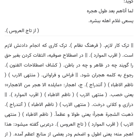
گوید:
لما أتاهم بعد طول هجره
یسعی غلام اهله ببشره.
( از تاج العروس ).
|| ترک کار لازم. ( فرهنگ نظام ). ترک کاری که انجام دادنش لازم
است. ( اقرب الموارد ). || در اصطلاح صوفیه، التفات کردن بغیر حق
را گویند چه در ظاهر و چه در باطن. ( کشاف اصطلاحات الفنون ).
رجوع به کلمه هجران شود. || فراخی و فراوانی. ( منتهی الارب ) (
ناظم الاطباء ) ( آنندراج ). ج، اهجار: «مایلده الا هجر من الاهجار»؛
یعنی خصب. ( منتهی الارب ) ( ناظم الاطباء ) ( اقرب الموارد ). ||
درازی و کلانی درخت. ( منتهی الارب ) ( ناظم الاطباء ) ( آنندراج ).
ذهبت الشجرة هجراً؛ یعنی طولا و عظماً. ( ناظم الاطباء ) ( منتهی
الارب ) ( اقرب الموارد ) ( تاج العروس ). درعربی گفته میشود: هذا
اهجر منه؛ یعنی اطول و اضخم ودر بعضی از منابع اعظم آمده. ( از