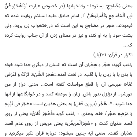
معنی مَضَاجِعِ: بسترها - رختخوابها (در خصوص عبارت "وَﭐهْجُرُوهُنَّ
فِی ﭐلْمَضَاجِعِ وَﭐضْرِبُوهُنَّ "از امام صادق علیه السلام روایت شده که
فرمودند: هجر در مضاجع به این است که دررختخواب زن برود، ولی
پشت خود را به او کند، و نیز در معنای زدن از آن جناب روایت کرده
ک...
تکرار در قرآن: ۳۱(بار)
راغب گوید: هَجْر و هِجْران آن است که انسان از دیگری جدا شود خواه
با بدن یا با زبان یا با قلب. در لغت آمده:«هَجَرَ الشَّیْ‏ءَ: تَرَکَهُ وَ اَعْرَضَ
عَنْهُ» طبرسی آن را قطع مواصلت گفته است.. مدتی دراز از من
دورشو.. از تزلزل بدور باش. زنان را موعظه کنید و در خوابگاهها از آنها
جدا شوید. *. هُجْر (بروزن قفل) به معنی هذیان است «هَجَرَ فی نَوْمِهِ
وَ مَرَضِهِ هَجْراً: خلط وهذی » راغب گوید:«أَهْجَرَ فُلانٌ» یعنی از روی
قصد هذیان گفت و «هَجَرَالْمَریضُ» یعنی مریض از روی عدم قصد
هذیان گفت. معنی آیه چنین می‏شود: درباره قران تکبر می‏کردید و