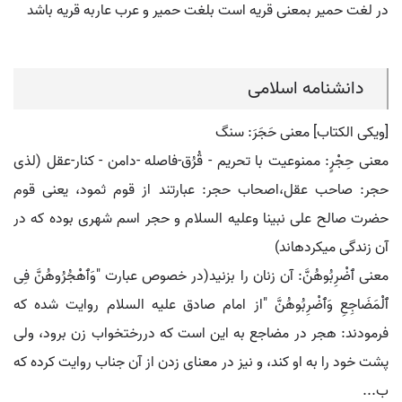
در لغت حمیر بمعنی قریه است بلغت حمیر و عرب عاربه قریه باشد
دانشنامه اسلامی
[ویکی الکتاب] معنی حَجَرَ: سنگ
معنی حِجْرٍ: ممنوعیت با تحریم - قُرُق-فاصله -دامن - کنار-عقل (لذی
حجر: صاحب عقل،اصحاب حجر: عبارتند از قوم ثمود، یعنی قوم
حضرت صالح علی نبینا وعلیه السلام و حجر اسم شهری بوده که در
آن زندگی میکردهاند)
معنی ﭐضْرِبُوهُنَّ: آن زنان را بزنید(در خصوص عبارت "وَﭐهْجُرُوهُنَّ فِی
ﭐلْمَضَاجِعِ وَﭐضْرِبُوهُنَّ "از امام صادق علیه السلام روایت شده که
فرمودند: هجر در مضاجع به این است که دررختخواب زن برود، ولی
پشت خود را به او کند، و نیز در معنای زدن از آن جناب روایت کرده که
ب...