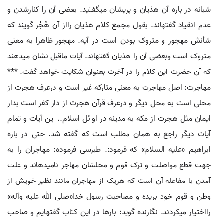
شبانه در باره آن هذیان و پریشان می‏گفتید. بعضی آن را کنارشدن و
عدم انقیاد گفته‏اند. بقول مجمع کلام هذیان رااز آن هُجْر گویند که
شأنش مهجور و متروک بودن است در آیه. مهجور ظاهرا به معنی
متروک است وبعضی آن را هذیان گفته‏اند. آیات ماقبل نشان میدهند
که آن حضرت این کلام را در آخرت بعنوان شکایت خواهد گفت. ***
مهاجرت: اصل مهاجرت به معنی متارکه غیر است و درعرف هجرت از
محلی است به محل دیگر و درعرف قرآن هجرت از دار کفر است بدار
ایمان مثل هجرت از مکه به مدینه در اوائل اسلام.. این آیات و تمام
آیات دیگر راجع به همان مطلب است که گفته شد. حتی در باره
ابراهیم «علیه السلام» که فرمود:. طبرسی فرموده: مهاجران را به
جهت قطع مواصلت و ترک قوم و محلشان مهاجر نامیده‏اند و علت
آمدن با مفاعله آن است که هریک از مهاجران مانند نظیر خویش از
وطن و قوم خود بریده و مصاحبت رسول خدا«صلی الله علیه وآله»
رااختیار می‏کردند. نگارنده گوید: بارها در این کتاب گفته‏ایم و صاحب