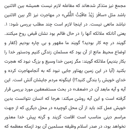
مجمع نیز متذکر شده‏اند که مفاعله لازم نیست همیشه بین الاثنین
باشد مثل «سافَرَ زَیْدٌ عاقَبْتُ اللُّصَّ» در مهاجرت نیز اگر بین الاثنین
نباشد مانعی نیست. در اینجا لازم است چند مطلب بررسی شود: 1.
یعنی آنانکه ملائکه آنها را در حال ظالم بود نشان قبض روح می‏کنند.
گویند در چه کار بودید؟ گویند ما مقهور و بی چاره بودیم (کفار و
اوضاع محیط مانع از آن بود که مسلمان زندگی کنیم ودستور خدا را
بکار بندیم) ملائکه گویند: مگر زمین خدا وسیع و بزرگ نبود که هجرت
بکنید (آیا در این زمین پهناور جایی نبود که به آنجامهاجرت کرده و
خدای خویش را بندگی کنید؟!) اینگونه مردم جایشان آتش است. این
آیه و آیه مابعد آن در «ضعف» در بحث مستضعفین مورد بررسی قرار
گرفته است و این آیه روشن می‏کند: هرجا که انسان نتوانست بدین
خویش عمل کند باید از آن محل کوچیده در محل دیگری که از جهت
مراسم دینی مناسب است اقامت گزیند و گرنه پیش خدا معذور
نخواهد بود، در صدر اسلام وظیفه مسلمین آن بود ازمکه معظمه که