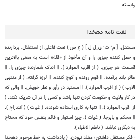
وابسته
لغت نامه دهخدا
مستقل. [ م ُ ت َ ق ِل ل ] ( ع ص ) نعت فاعلی از استقلال. بردارنده
و حمل کننده چیزی را و آن مأخوذ از «قلة» است به معنی بالاترین
قسمت هر چیزی. ( از اقرب الموارد ). || اندک شمارنده چیزی را. ||
طائر بلند برآمده. || قوم رونده و کوچ کننده. || لرزه گرفته. ( از منتهی
الارب ) ( از اقرب الموارد ). || مستبد در رأی و نظر خویش. || والی که
در کار ولایت و حکومت کردن تنها باشد و کسی را در آن شریک نکند. (
از اقرب الموارد ). || تنها به کاری استاده شونده. ( غیاث ) ( آنندراج ).
|| محکم و پابرجا. ( غیاث ). چیز استوار و قائم بنفس خود که محتاج
به دیگری نباشد. ( ناظم الاطباء ).
- فکر مستقل داشتن؛ مقلد نبودن. ( یادداشت به خط مرحوم دهخدا