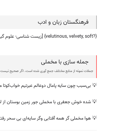
فرهنگستان زبان و ادب
{?velutinous, velvety, soft} [زیست شناسی- علوم گیاهی] ویژگی نوعی کرک پوش با کرک هایی شبیه به مخمل
جمله سازی با مخملی
جملات نمونه از منابع مختلف جمع آوری شده است، اگر صحیح نیست ی
💡 بی‌سبب چون سایه پامال دوعالم عبرتیم خواب‌کوتا مخ
💡 شده خوش جعفری با مخملی جور زمین بوستان از لاله
💡 هوا مخملی ‌گر همه آفتابی وگر سایه‌ای بی سحر رفت