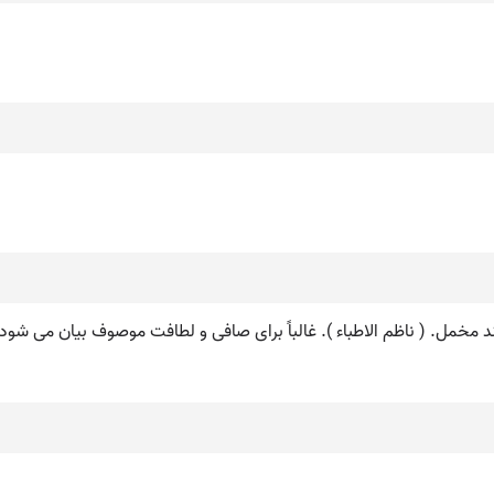
د مخمل. ( ناظم الاطباء ). غالباً برای صافی و لطافت موصوف بیان می ش