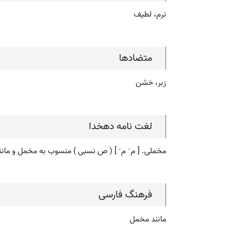
نرم، لطیف
متضادها
زبر، خشن
لغت نامه دهخدا
مخملی. [ م َ م َ ] ( ص نسبی ) منسوب به مخمل و مانن
فرهنگ فارسی
مانند مخمل