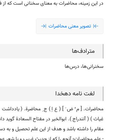
در این زمینه، محاضرات به معنای سخنانی است که از فصح
تصویر معنی محاضرات
مترادف‌ها
سخنرانی‌ها، درس‌ها
لغت نامه دهخدا
محاضرات. [ م ُ ض َ ] ( ع اِ ) ج ِ محاضرة. ( یاددا
غیاث ) ( آنندراج ). ابوالخیر در مفتاح السعادة گوید
مقام را داشته باشد و هدف از این علم تحصیل و به دست آو
- علم محاضرات؛ آنچه را که از حدیث غریب و یا شعر عجی