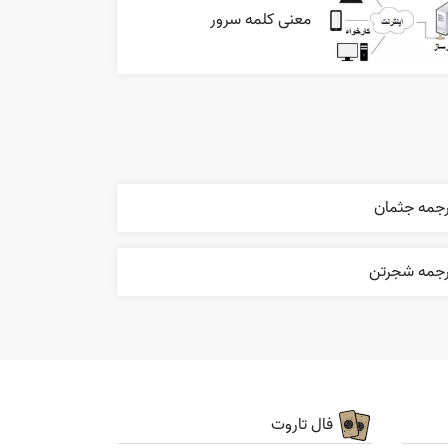
معنی کلمه سرور
رجمه جثمان
رجمه شجرتن
فال تاروت