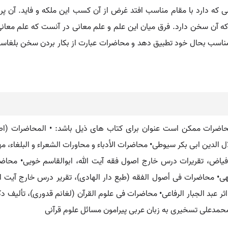
ی که دارد با مقام مناسب افتد غرض از آن کسب این ملکه و فاید. آن 
آن سخن دارد. فرق میان این علم و علم معانی در آنست که علم معانی
مناسب بحال خود تطبیق دهد و محاضرات عبارت از بکار بردن سخن بلغاس
محاضرات ممکن است عنوان برای کتاب های ذیل باشد: • المحاضرات (اص
تألیف جلال الدین ابی بکر سیوطی• محاضرات الأدباء و محاورات الشعراء و البلغ
فیاض، تقریرات درس خارج اصول فقه آیت الله، ابوالقاسم خویی• محاضر
• محاضرات فی أصول الفقه (طبع دار الهادی)، تقریر درس خارج آیت ا
ر عبد الجبار الرفاعی• محاضرات فی علوم القرآن (لغانم قدوری)، تألیف د
محمدعلی تسخیری به زبان عربی پیرامون مسائل علوم قرآنی