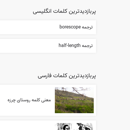
پربازدیدترین کلمات انگلیسی
ترجمه borescope
ترجمه half-length
پربازدیدترین کلمات فارسی
معنی کلمه روستای چرزه