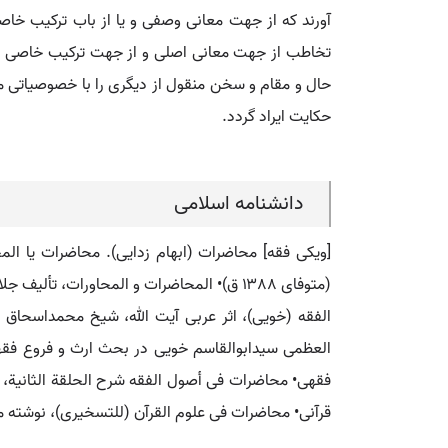
آورند که از جهت معانی وصفی و یا از باب ترکیب خاص
تخاطب از جهت معانی اصلی و از جهت ترکیب خاصی که 
حال و مقام و سخن منقول از دیگری را با خصوصیاتی 
حکایت ایراد گردد.
دانشنامه اسلامی
[ویکی فقه] محاضرات (ابهام زدایی). محاضرات یا ال
(متوفای ۱۳۸۸ ق)• المحاضرات و المحاورات، 
الفقه (خویی)، اثر عربی آیت الله، شیخ محمداسحاق 
العظمی سیدابوالقاسم خویی در بحث ارث و فروع فقهی
فقهی• محاضرات فی أصول الفقه شرح الحلقة الثانیة، اث
قرآنی• محاضرات فی علوم القرآن (للتسخیری)، نوشته 