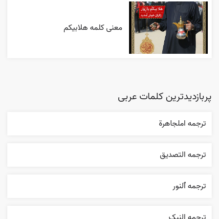
معنی کلمه هلابیکم
پربازدیدترین کلمات عربی
ترجمه املجاهرة
ترجمه التصديق
ترجمه ٱلنور
ترجمه النیک