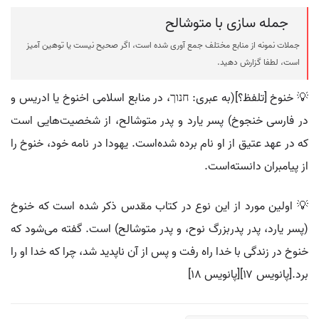
جمله سازی با متوشالح
جملات نمونه از منابع مختلف جمع آوری شده است، اگر صحیح نیست یا توهین آمیز
است، لطفا گزارش دهید.
💡 خنوخ [تلفظ؟](به عبری: חנוך، در منابع اسلامی اخنوخ یا ادریس و
در فارسی خنجوخ) پسر یارد و پدر متوشالح، از شخصیت‌هایی است
که در عهد عتیق از او نام برده شده‌است. یهودا در نامه خود، خنوخ را
از پیامبران دانسته‌است.
💡 اولین مورد از این نوع در کتاب مقدس ذکر شده است که خنوخ
(پسر یارد، پدر پدربزرگ نوح، و پدر متوشالح) است. گفته می‌شود که
خنوخ در زندگی با خدا راه رفت و پس از آن ناپدید شد، چرا که خدا او را
برد.[پانویس ۱۷][پانویس ۱۸]