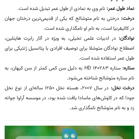
نماد طول عمر:
نام وی به نمادی از طول عمر تبدیل شده است.
درخت:
درختی به نام متوشالح که یکی از قدیمی‌ترین درختان جهان
در کالیفرنیا است، به نام او نامگذاری شده است.
نوادگان:
در ادبیات علمی تخیلی، به ویژه در آثار رابرت هاینلین،
اصطلاح نوادگان متوشلا برای توصیف افرادی با پتانسیل ژنتیکی برای
طول عمر استفاده شده است.
ستاره:
ستاره HD 140283 به دلیل سن کمی کمتر از سن کیهان، به
نام ستاره متوشالح شناخته می‌شود.
درخت نخل:
در سال 2007، هسته نخل 1250 ساله‌ای از نوع نخل
جودا که در کاوش‌های ماسادا یافت شده بود، در موسسه آراوا جوانه
زد و به نام متوشالح نامگذاری شد.