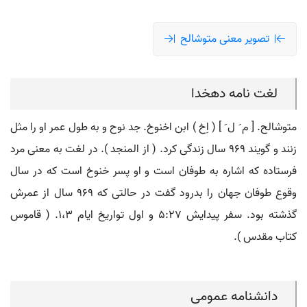
تصویر معنی متوشالح
لغت نامه دهخدا
متوشالح. [ م َ ل َ ] ( اِخ ) ابن اخنوخ. جد نوح و به طول عمر او را مثل
زنند و گویند 969 سال زندگی کرد. ( از المنجد ). در لغت به معنی مرد
فرستاده که اشاره به طوفان است و او پسر خنوخ است که در سال
وقوع طوفان جهان را بدرود گفت در حالتی که 969 سال از عمرش
گذشته بود. سفر پیدایش 5:27 و اول تواریخ ایام 1،3. ( قاموس
کتاب مقدس ).
دانشنامه عمومی