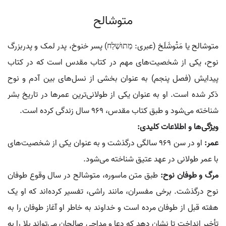
متوشالح
متوشالح یا مَتْوشَلَخ (عبری: מְתוּשֶׁלַח) پسر خنوخ، پدر لمک و پدربزرگ
نوح، یکی از شخصیت‌های مهم در کتاب مقدس است که در کتاب
پیدایش (فصل پنجم) به عنوان بخشی از نسل‌های بین آدم و نوح
ذکر شده است. او به عنوان یکی از طولانی‌ترین عمرها در تاریخ بشر
شناخته می‌شود و طبق کتاب مقدس، 969 سال زندگی کرده است.
ویژگی‌ها و اطلاعات کلیدی:
عمر:
او در سن 969 سالگی درگذشت و به عنوان یکی از شخصیت‌های
با عمر طولانی در عهد عتیق شناخته می‌شود.
مرگ و طوفان نوح:
طبق متن ماسوره، متوشالح در سال وقوع طوفان
نوح درگذشت. برخی مفسران، مانند راشی، تفسیر کرده‌اند که او یک
هفته قبل از طوفان مرده است و خداوند به خاطر او آغاز طوفان را به
تأخیر انداخت تا نشان دهد که دعا و مداحی صالحان می‌تواند بلا را به