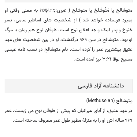
متوشالح یا مَتْوشَلَخ یا متوشلح ( عبری:מְתוּשֶׁלַח به معنی وقتی او
بمیرد فرستاده خواهد شد ) از شخصیت های اساطیر سامی، پسر
خنوخ و پدر لمک و جد اعلای نوح است. طوفان نوح هم زمان با مرگ
او بود. متوشالح در سن ۹۶۹ درگذشت، او در بین شخصیت های عهد
عتیق بیشترین عمر را کرده است. نام متوشالح در نسب نامه عیسی
مسیح لوقا ۳:۲۱ نیز آمده است.
دانشنامه آزاد فارسی
مِتوشالَح (Methuselah)
در عهد عتیق، از آبای عبرانیان که پیش از طوفان نوح می زیست. عمر
۹۶۹ ساله اش او را به منزلۀ مظهر طول عمر معروف ساخته است.