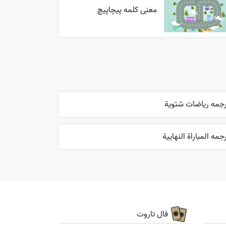
معنی کلمه پیچاپیچ
رجمه رياضات شتوية
جمه المباراة النهایية
فال تاروت