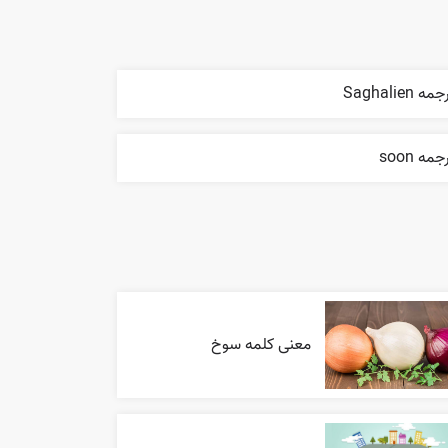
مه Saghalien
جمه soon
معنی کلمه سوخ