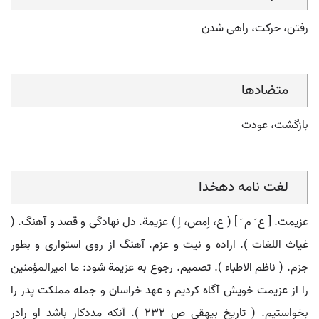
رفتن، حرکت، راهی شدن
متضادها
بازگشت، عودت
لغت نامه دهخدا
عزیمت. [ ع َ م َ ] ( ع، اِمص، اِ ) عزیمة. دل نهادگی و قصد و آهنگ. (
غیاث اللغات ). اراده و نیت و عزم. آهنگ از روی استواری و بطور
جزم. ( ناظم الاطباء ). تصمیم. رجوع به عزیمة شود: ما امیرالمؤمنین
را از عزیمت خویش آگاه کردیم و عهد خراسان و جمله مملکت پدر را
بخواستیم. ( تاریخ بیهقی ص 232 ). آنکه مددکار باشد او رادر