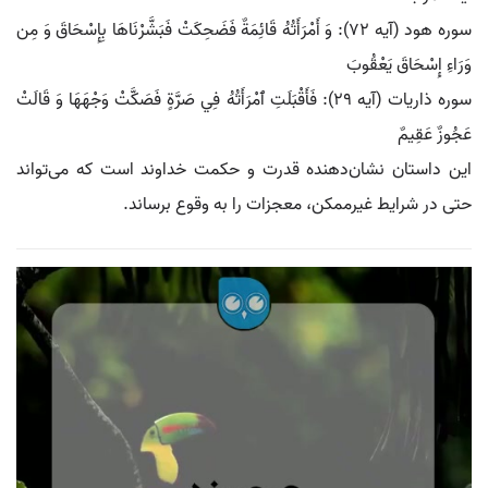
سوره هود (آیه 72): وَ أَمْرَأَتُهُ قَائِمَةٌ فَضَحِكَتْ فَبَشَّرْنَاهَا بِإِسْحَاقَ وَ مِن
وَرَاءِ إِسْحَاقَ يَعْقُوبَ
سوره ذاریات (آیه 29): فَأَقْبَلَتِ ٱمْرَأَتُهُ فِي صَرَّةٍ فَصَكَّتْ وَجْهَهَا وَ قَالَتْ
عَجُوزٌ عَقِيمٌ
این داستان نشان‌دهنده قدرت و حکمت خداوند است که می‌تواند
حتی در شرایط غیرممکن، معجزات را به وقوع برساند.