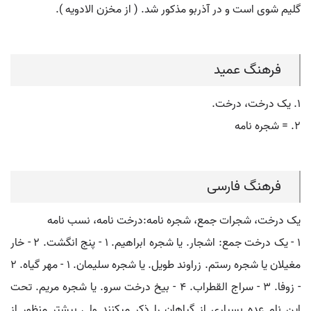
گلیم شوی است و در آذربو مذکور شد. ( از مخزن الادویه ).
فرهنگ عمید
۱. یک درخت، درخت.
۲. = شجره نامه
فرهنگ فارسی
یک درخت، شجرات جمع، شجره نامه:درخت نامه، نسب نامه
۱ - یک درخت جمع: اشجار. یا شجره ابراهیم. ۱ - پنج انگشت. ۲ - خار
مغیلان یا شجره رستم. زراوند طویل. یا شجره سلیمان. ۱ - مهر گیاه. ۲
- زوفا. ۳ - سراج القطراب. ۴ - بیخ درخت سرو. یا شجره مریم. تحت
این نام عده بسیاری از گیاهان را ذکر میکنند ولی بیشتر منظور از