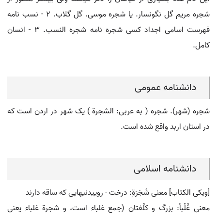
شجره مریم گل نگونسار. یا شجره موسی. گل گلاب. ۲ - نسب نامه
فهرست اسامی اجداد کسی شجره نامه شجره النسب. ۳ - انسان
کامل.
دانشنامه عمومی
شجره (شهر). شجره ( به عربی: الشجرة ) یک شهر در اردن است که
در استان اربد واقع شده است.
دانشنامه اسلامی
[ویکی الکتاب] معنی شَجَرَةِ: درخت - روییدنیهایی که ساقه دارند
معنی غُلْباً: بزرگ و کلُفتان (جمع غلباء است، و شجرة غلباء یعنی