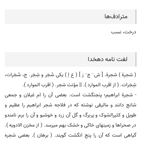
مترادف‌ها
درخت، نسب
لغت نامه دهخدا
( شجرة ) شجرة. [ ش َ ج َ رَ ] ( ع اِ ) یکی شَجَر و شِجَر. ج، شَجَرات،
شِجَرات. ( از اقرب الموارد ). || مؤنث شجر. ( اقرب الموارد ).
- شجرة ابراهیم؛ پنجنگشت است. بعضی آن را ام غیلان و جمعی
شانج دانند و مالیقی نوشته که در فلاجه شجر ابراهیم را عظیم و
طویل و کثیرالشوک و پربرگ و گل آن زرد و خوشبو و آن را برم نامندو
در صحراها و زمینهای خاکی و خشک بهم میرسد. ( از مخزن الادویه ).
گیاهی است که آن را پنج انگشت گویند. ( برهان ). بعضی شجره