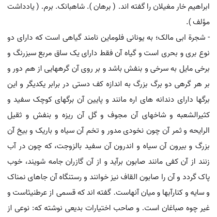
ابراهیم خار مغیلان را گفته اند. ( برهان ). شاهبانک. برم. ( یادداشت
مؤلف ).
- شجرة ابی مالک؛ به یونانی فلوماین نامند گیاهی است که دارای دو
نوع بری و بحری است و گیاه آن فقط دارای یک ساق مربع سبزرنگ و
برخی مایل به سرخی و بنفش باشد و بر روی آن گرههایی از هم دور و
بر هر گرهی دو برگ بزرگ به اندازه کف دستی در برابر یکدیگر و این
برگها دارای دندانه های اره مانند و پایین آن برگهای کوچک سفید و
کثیرالشعبه و شاخهای آن مجوف و گل آن ریزه و بنفش و ثقیل
الرایحه و ثمر آن چون نخودی مدور و تخم آن سیاه و باریک و بیخ آن
بزرگ و بیرون آن سیاه و اندرون آن سفید بالزوجت، که چون در آب
زنند از آن کفی مانند صابون برآید و از آن گازران جامه شویند، خوب
پاک گردد و آن را صابون القاف نیز خوانند و رستنگاه آن جاهای نمناک
و سایه و کنارآبها و میان آنهاست. گفته اند که قسمی از عرطنیثاست و
غیر چوه صباغان است. و صاحب اختیارات بدیعی نوشته که: نوعی از