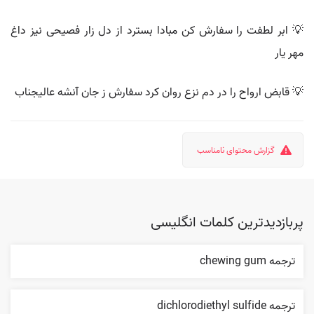
💡 ابر لطفت را سفارش کن مبادا بسترد از دل زار فصیحی نیز داغ
مهر یار
💡 قابض ارواح را در دم نزع روان کرد سفارش ز جان آنشه عالیجناب
گزارش محتوای نامناسب
پربازدیدترین کلمات انگلیسی
ترجمه chewing gum
ترجمه dichlorodiethyl sulfide