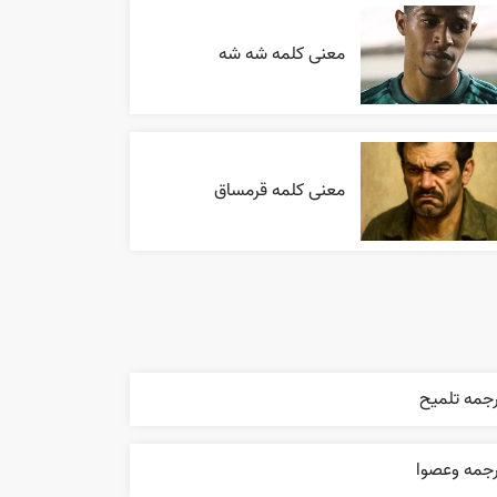
معنی کلمه شه شه
معنی کلمه قرمساق
رجمه تلميح
رجمه وعصوا