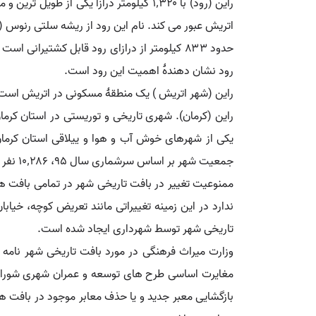
راین (رود) با ۱٬۳۲۰ کیلومتر درازا یک
اتریش عبور می کند. نام این رود از ریشه سلتی رنوس ( Renos ) به معنی آنچه روان و جاری است ( رونده ) گرفته شده است
حدود ۸۳۳ کیلومتر از درازای رود قابل کشتیرا
رود نشان دهندهٔ اهمیت این رود است.
راین (شهر اتریش ) یک منطقهٔ مسکونی در اتریش است که در اینسبروک لند واقع شده است. ۱۰٫۶۵ کی
راین (کرمان). شهری تاریخی و توریستی در استان کرما
جمعیت شهر بر اساس سرشماری سال ۹۵، ۱۰٬۲۸۶ نفر بوده است.
ممنوعیت تغییر در بافت تاریخی شهر در تمامی بافت ها
ندارد در این زمینه تغییراتی مانند تعریض کوچه، خیا
تاریخی شهر توسط شهرداری ایجاد شده است.
بازگشایی معبر جدید و یا حذف معابر موجود در بافت ها