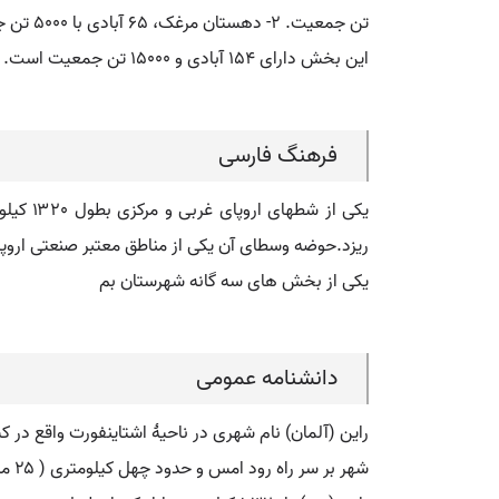
این بخش دارای 154 آبادی و 15000 تن جمعیت است. ( از فرهنگ جغرافیایی ایران ج 8 ).
فرهنگ فارسی
یکی از
ریزد.حوضه وسطای آن یکی از مناطق معتبر صنعتی اروپاس
یکی از بخش های سه گانه شهرستان بم
دانشنامه عمومی
راین (آلمان) نام شهری در ناحیهٔ اشتاینفورت واقع در
شهر بر سر راه رود امس و حدود چهل کیلومتری ( ۲۵ مایلی ) شمال مونستر، ۴۵ کیلومتری ( ۲۸ مایلی ) غربی اسنابروک و ۴۵ کیلومتری شرقی شهر انسخده ( هلند ) قرار گرفته است.