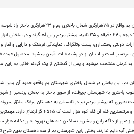
راین. [ ی ِ ] ( اِخ ) قصبه و مرکز بخش راین از شهرستا
است: طول 57 درجه و 33 دقیقه و 42 ثانیه. عرض 29 درجه و 24 دقیقه و 35 ثانیه. بیشت
ارات دولتی بخشداری، پست وتلگراف، نمایندگی فرهنگ و دارایی و آمار و پ
عیت دارد و هوای آن سردسیر است و آب آن از دو رشته قنات تأمین میشود. محصول ع
ز شوسه بم به کرمان منشعب میشود و پس از گذشتن از یک گردنه خاکی به را
هرستان بم. این بخش در شمال باختری شهرستان بم واقعو حدود آن بدین
جنوب باختری به شهرستان جیرفت، از سوی باختر به بخش بردسیر از ش
بطوری که بیشتر مردم بم در تابستان به دهستان مرغک ییلاق میروند و
بلندترین کوههای استان کرمان در این بخش واقع شده و 
از عبور از جلگه راین و مشروب ساختن دیه های تهرود به رودخانه هزار متص