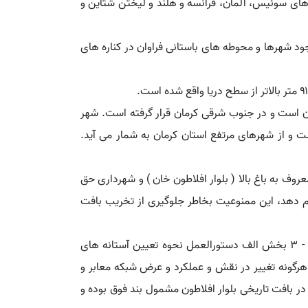
از کشورهای سوئیس، آلمان، فرانسه و هلند و لیختن شتاین و
. وجود شهرها و محوطه های باستانی فراوان در کناره های
مان است و در جنوب شرقی کرمان قرار گرفته است. شهر
 که در ارتفاع ۲۲۱۸ متری از سطح دریا قرار گرفته است و از شهرهای مرتفع استان کرمان به شمار می آید.
ف به باغ بالا ( بلوار افلاطون خان ) و شهرداری حق
جام دهد، این ممنوعیت بخاطر جلوگیری از تخریب بافت
وزارت میراث فرهنگی در مورد بافت تاریخی شهر نامه ای با این مضمون به استانداری کرمان نوشت: «همچنین بر اساس بند ۲ - ۳ بخش الف دستورالعمل نحوه تعیین آستانه های
شورای عالی شهرسازی و معماری ایران مصوب ۱۳۹۴/۶/۳۰ که اشعار می دارد هرگونه تغییر در نقش و عملکرد و عرض شبکه معابر و
در بافت تاریخی بلوار افلاطون مشمول بند فوق بوده و