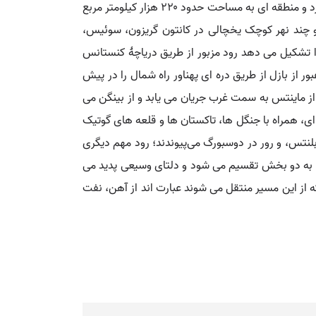
رایْن (Rhine): رودی در اروپا، به طول ۱,۳۲۰ کیلومتر از سوئیس سرچشمه می گیرد و از طریق آلمان و هلند به دریای شمال می ریزد و منطقه ای به مساحت حدود ۲۲۰ هزار کیلومتر مربع
و سرچشمه و چند نهر کوچک یخچالی در کانتون گریزون، سوئیس،
 تشکیل می دهد رود مزبور از طریق دریاچۀ کنستانس
 از بازل از طریق دره ای پهناور راه شمال را در پیش
 از ماینتس به سمت غرب جریان می یابد و از بینگن می
ی، همراه با جنگل ها، تاکستان ها و قلعه های گوتیک
نتس، و رور در دوسبورگ می‌پیوندند؛ رود مهم دیگری
د به دو بخش تقسیم می شود و دلتای وسیعی پدید می
 مرز هلند می گذرد، اقلام اصلی که از این مسیر منتقل می شوند عبارت اند از آهن، نفت