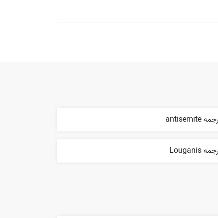
مه antisemite
مه Louganis