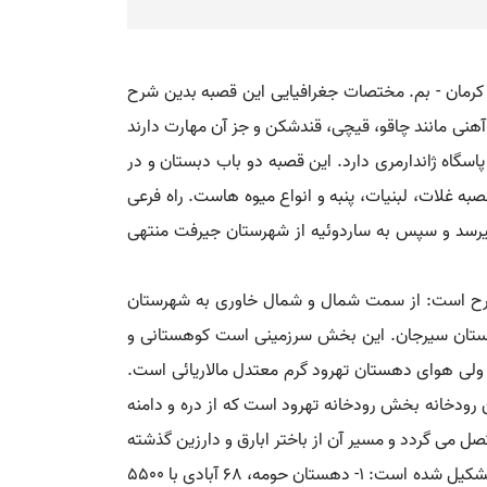
ن بم،واقع در 75هزارگزی شمال باختری بم و 23هزارگزی باختر راه شوسه کرمان - بم. مختصات جغرافیایی این قصبه بدین شرح
ر مردم راین آهنگرند و در ساختن ابزار آهنی مانند چاقو، قیچی، قندشکن و جز آن مهارت دارند
اسگاه ژاندارمری دارد. این قصبه دو باب دبستان و در
مده قصبه غلات، لبنیات، پنبه و انواع میوه هاست. راه فرعی
ین میرسد و سپس به ساردوئیه از شهرستان جیرفت منتهی
 شرح است: از سمت شمال و شمال خاوری به شهرستان
هرستان سیرجان. این بخش سرزمینی است کوهستانی و
لی هوای دهستان تهرود گرم معتدل مالاریائی است.
مرتفعترین قله آن قله کوه هزار است که 4545 گز ارتفاع دارد. مهمترین رودخانه بخش رودخانه تهرود است که از دره و دامنه
ل می گردد و مسیر آن از باختر ابارق و دارزین گذشته
بسوی شهر بم سرازیر میشود. سایر رودخانه های این بخش آب دایم ندارند. بخش راین شهرستان بم از سه دهستان بدین شرح تشکیل شده است: 1- دهستان حومه، 68 آبادی با 5500