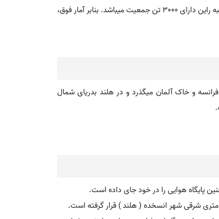
تن جمعیت. 2- دهستان مرغک، 65 آبادی با 5000 تن جمعیت. 3- دهستان تهرود، 20 آبادی با 1500 تن جمعیت. مرکز بخش، قصبه راین دارای 3000 تن جمعیت میباشد. بنابر آمار فوق،
و از مرز آلمان و فرانسه و خاک آلمان میگذرد و در هلند بدریای شمال
.
نین پایگاه هوایی را در خود جای داده است.