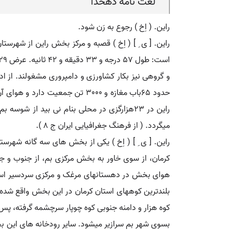
لغت نامه دهخدا
راین. ( اِخ ) رجوع به رَن شود.
و گروهی نیز بکار کشاورزی و دامپروری مشغولند. از اد
حدود 65باب مغازه و 3000 تن جم
راین در 23هزارگزی در محلی بنام نی بید ا
میگردد. ( از فرهنگ جغرافیایی ایران ج 8 ).
راین. [ ی ِ ] ( اِخ ) یکی از بخش های سه گانه ش
کرمان، از سوی خاور به بخش مرکزی بم، از جنوب و 
هوای بخش در دهستانهای مرغک و مرکزی سردسیر است 
کوه هزار و دامنه جنوبی کوه چوپار سرچشمه گرفته، پس 