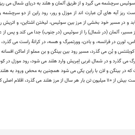
آن قابل کشتی رانی است ریز آبه های آن عبارت اند از موزل و رور، رود راین از د
 و در مسیر خود بخشی از مرز بین سوئیس، لیختن اشتاین، و اتریش را
سیر، آلمان (در شمال) را از سوئیس (در جنوب) جدا می کند و پس از عبور
زاس، لورن در فرانسه، و بادن، وورتمبرگ و هسه، در کرانۀ راست می گذرد،
بلنتس و بُن می گذرد، مسیر رود بین بینگن و بن مملو از اماکن افسانه ا
می گذرد و در شمال غربی اِمِریش وارد هلند می شود، رود موزل در کوبل
ت که در بینگن و لان با راین یکی می شود همچنین به محض ورود به هلن
آورد همچنین راین آبراه مهم کشتی رانی اروپای غربی است بیش از ۱۱۰ میلیون تن بار هر سال از