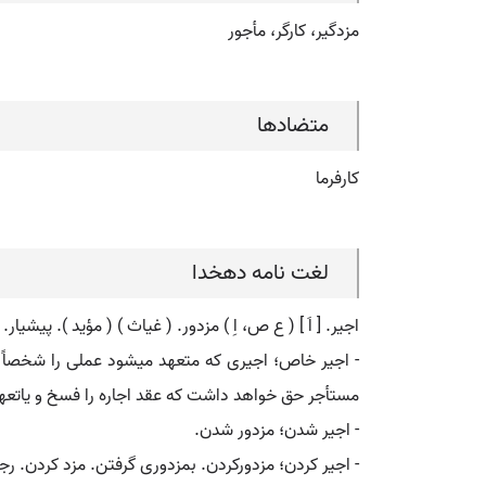
مزدگیر، کارگر، مأجور
متضادها
کارفرما
لغت نامه دهخدا
اجیر. [ اَ ] ( ع ص، اِ ) مزدور. ( غیاث ) ( مؤید ). پی
- اجیر خاص؛ اجیری که متعهد میشود عملی را شخصاً
مستأجر حق خواهد داشت که عقد اجاره را فسخ و یاتعهد ا
- اجیر شدن؛ مزدور شدن.
- اجیر کردن؛ مزدورکردن. بمزدوری گرفتن. مزد کردن. رج