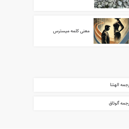
معنی کلمه میسترس
جمه الهتنا
جمه ٱلوثاق