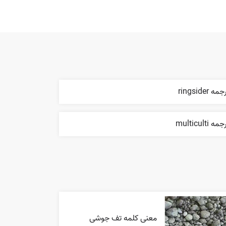
مه ringsider
مه multiculti
معنی کلمه تف جوشی