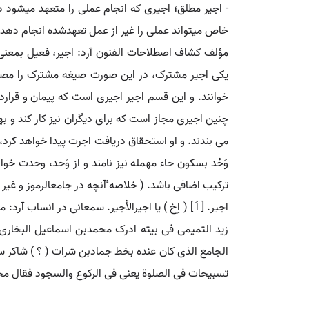
- اجیر مطلق؛ اجیری که انجام عملی را متعهد میشود د
خاص میتواند عملی را غیر از عمل تعهدشده انجام دهد،
مؤلف کشاف اصطلاحات الفنون آرد: اجیر، فعیل بمعنی 
یکی اجیر مشترک، در این صورت صیغه مشترک را مصدر
خوانند. و این قسم اجیر اجیری است که پیمان و قرار
چنین اجیری مجاز است که برای دیگران نیز کار کند و ب
می بندند. و او استحقاق دریافت اجرت پیدا خواهد کرد، 
وَحْد بسکون حاء مهمله نیز نامند و از وَحد، وحدت خواه
ترکیب اضافی باشد. ( خلاصه ٔآنچه در جامعالرموز و غیر آ
اجیر. [ اَ ] ( اِخ ) یا اجیرالأجیر. سمعانی در انساب 
زید التمیمی فی بیته ادرک محمدبن اسماعیل البخار
الجامع الذی کان عنده بخط جمادبن شرات ( ؟ ) شاکر
تسبیحات فی الصلوة یعنی فی الرکوع والسجود فقال مح