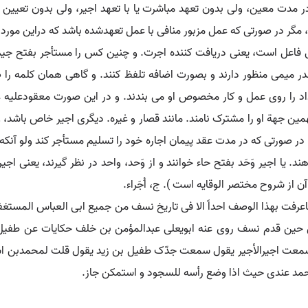
ر مدت معین، ولی بدون تعهد مباشرت یا با تعهد اجیر، ولی بدون تعیین 
 مگر در صورتی که عمل مزبور منافی با عمل تعهدشده باشد که دراین مور
فاعل است، یعنی دریافت کننده اجرت. و چنین کس را مستأجر بفتح جیم ن
 میمی منظور دارند و بصورت اضافه تلفظ کنند. و گاهی همان کلمه 
داد را روی عمل و کار مخصوص او می بندند. و در این صورت معقودعلیه
همین جهة او را مشترک نامند. مانند قصار و غیره. دیگری اجیر خاص باشد، 
در صورتی که در مدت عقد پیمان اجاره خود را تسلیم مستأجر کند ولو آنک
ند. یا اجیر وَحَد بفتح حاء خوانند و از وَحد، واحد در نظر گیرند، یعنی اج
ن از شروح مختصر الوقایه است ). ج، اُجَراء.
آرد: ماعرفت بهذا الوصف احداً الا فی تاریخ نسف من جمیع ابی العباس المست
ی حین قدم نسف روی عنه ابویعلی عبدالمؤمن بن خلف حکایات عن طفیل 
 سمعت اجیرالأجیر یقول سمعت جدّک طفیل بن زید یقول قلت لمحمدبن اس
مد عندی حیث اذا وضع رأسه للسجود و استمکن جاز.