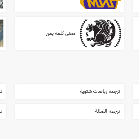
معنی کلمه یمن
ترجمه رياضات شتوية
تر
ترجمه ٱلضلٰلة
تر