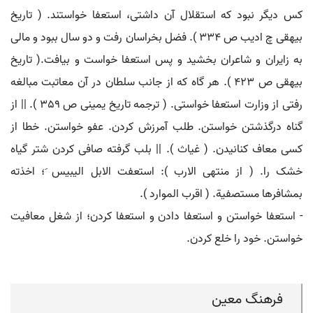
کس دیگر نبود که استقلال آن داشتی، استعفا خواستند. ( تاریخ
بیهقی چ ادیب ص 334 ). فضل بخراسان رفت و دو سال ببود و مالی
به زایران و شاعران بخشید و پس استعفا خواست و بیافت.( تاریخ
بیهقی ص 423 ). هر گاه که از جانب سلطان در آن معاتبت مبالغه
رفتی از وزارت استعفا خواستی. ( ترجمه تاریخ یمینی ص 359 ). || از
گناه درگذشتن خواستن. طلب آمرزش کردن. عفو خواستن. خطا از
کسی معاف کنانیدن. ( غیاث ). || بلب گرفته صافی کردن شتر گیاه
خشک را. ( از منتهی الارب ): استعفت الابل الیبیس َ؛ اخذته
بمشافرها مستصفیة. ( اقرب الموارد ).
- استعفا خواستن و استعفا دادن و استعفا کردن؛ از شغل معافیت
خواستن. خود را خلع کردن.
فرهنگ معین