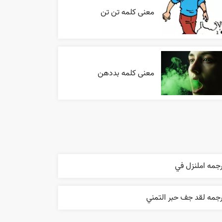
معنی کلمه تن تن
معنی کلمه بددهن
جمه املنزل في
جمه لقد جف حبر التمني