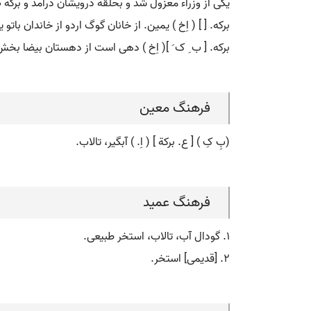
یکی از وزراء معزول شد و بحلقه درویشان درآمد و برکه
برکه. [ ] ( اِخ ) یمین. از خانان گوگ اردو از خاندان باتو یا خانان دشت قپچاق غربی ( 654 تا664
برکه. [ ب ِ ک َ ]( اِخ ) دهی است از دهستان بیضا بخش اردکان شهرستان شیراز. س
فرهنگ معین
(بِ کِ ) [ ع. برکة ] ( اِ. ) آبگیر، تالاب.
فرهنگ عمید
۱. گودال آب، تالاب، استخر طبیعی.
۲. [قدیمی] استخر.