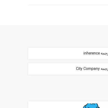
مه inherence
ه City Company