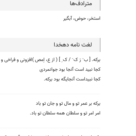
مترادف‌ها
استخر، حوض، آبگیر
لغت نامه دهخدا
برکه. [ ب َ رَ ک َ / ک ِ ] ( از ع، اِمص )افزونی و فراخ
کجا نبید است آنجا بود جوانمردی
کجا نبیداست آنجایگه بود برکه.
برکه بر عمر تو و مال تو و جان تو باد
امر امر تو و سلطان همه سلطان تو باد.