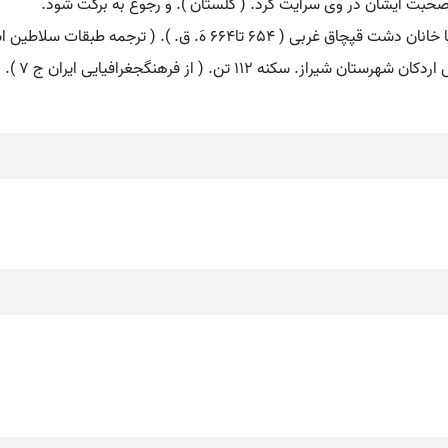
 صحبت ایشان در وی سرایت کرد. ( گلستان ). و رجوع به برکت شود.
 هَ. ق. ). ( ترجمه طبقات سلاطین اسلام لین پول ).
کنه 112 تن. ( از فرهنگجغرافیایی ایران ج 7 ).