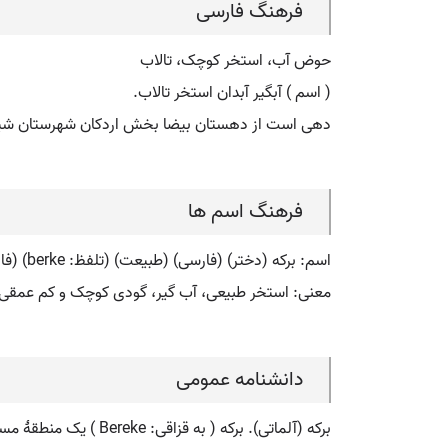
فرهنگ فارسی
حوض آب، استخر کوچک، تالاب
( اسم ) آبگیر آبدان استخر تالاب.
دهی است از دهستان بیضا بخش اردکان شهرستان شیر
فرهنگ اسم ها
اسم: برکه (دختر) (فارسی) (طبیعت) (تلفظ: berke) (فارسی: بِرکه) (انگلیسی: berke)
معنی: استخر طبیعی، آب گیر، گودی کوچک و کم عمقی از
دانشنامه عمومی
برکه (آلماتی). برکه ( به قزاقی: Bereke ) یک منطقهٔ مسکونی در قزاقستان است که در شهرستان آق سو، آلماتی واقع شده است. برکه ۳۷ نفر جمعیت دارد.