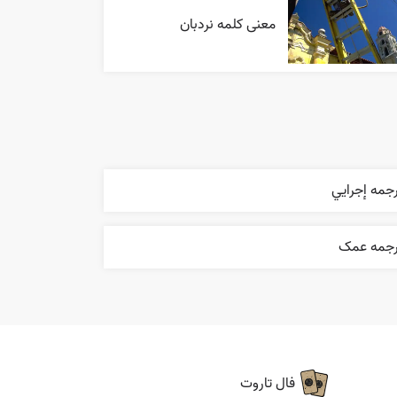
معنی کلمه نردبان
جمه إجرایي
رجمه عمک
فال تاروت