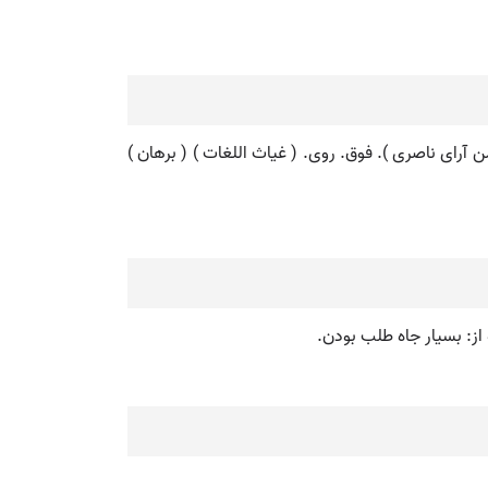
جمن آرای ناصری ). فوق. روی. ( غیاث اللغات ) ( برهان )