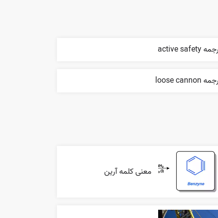
ه active safety
ه loose cannon
معنی کلمه آرین