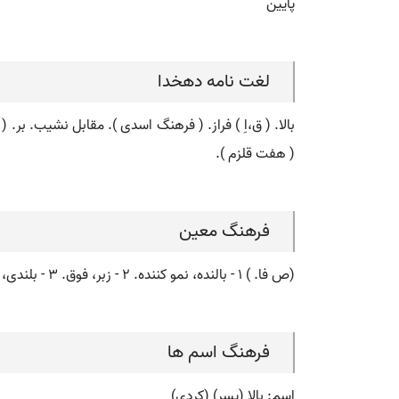
پایین
لغت نامه دهخدا
بالا. ( ق،اِ ) فراز. ( فرهنگ اسدی ). مقابل نشیب. بر. (
( هفت قلزم ).
فرهنگ معین
(ص فا. ) ۱ - بالنده، نمو کننده. ۲ - زبر، فوق. ۳ - بلندی، ارتفاع. ۴ - طول، درازا. ۵ - پشته، تپه. ۶ - قد و قامت.، ~ بالاها پریدن کنایه از: بسیار جاه طلب بودن.
فرهنگ اسم ها
اسم: بالا (پسر) (کردی)