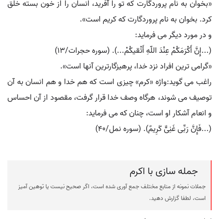
«بخوان به نام پروردگارت که تو را آفرید، انسان را از خون بسته خلق
کرد. بخوان به نام پروردگارت که کریم است».
و در مورد دیگر می فرماید:
(...إِنَّ أَکْرَمَکُمْ عِنْدَ اللّهِ أَتْقیکُمْ...). (سوره حجرات/13)
«گرامی ترین افراد نزد خدا، پرهیزگارترین آنها است».
راغب می گوید:واژه «کرم» چیزی است که هم خدا و هم انسان به آن
توصیف می شوند، هرگاه وصف خدا قرار گرفت، مقصود از آن احساس
و انعام آشکار او است، چنان که می فرماید:
(...فَإِنَّ رَبِّی غَنِیٌّ کَرِیمٌ). (سوره نمل/40)
جمله سازی با اکرم
جملات نمونه از منابع مختلف جمع آوری شده است، اگر صحیح نیست یا توهین آمیز
است، لطفا گزارش دهید.