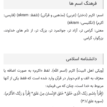
فرهنگ اسم ها
اسم: اکرم (دختر) (عربی) (مذهبی و قرآنی) (تلفظ: akram) (فارسی:
اَکرم) (انگلیسی: akram)
معنی: گرامی تر، آزاد تر، جوانمرد تر، بزرگ تر، از نام های خداوند،
بزرگوار، گرامی
دانشنامه اسلامی
[ویکی اهل البیت] اکرم (اسم الله). لفظ «اکرم» به صورت اضافه یا
معرّف به الف و لام،دوبار در قرآن وارد شده است که فقط یکی از آنها
مربوط به خدا است، چنان که می فرماید:
(إِقْرَأْ بِاسْمِ رَبِّکَ الَّذِی خَلَقَ* خَلقَ الإِنْسانَ مِنْ عَلَق* إِقْرأْ وَ رَبُّکَ الأَکْرَم).
(سوره علق/1ـ3)