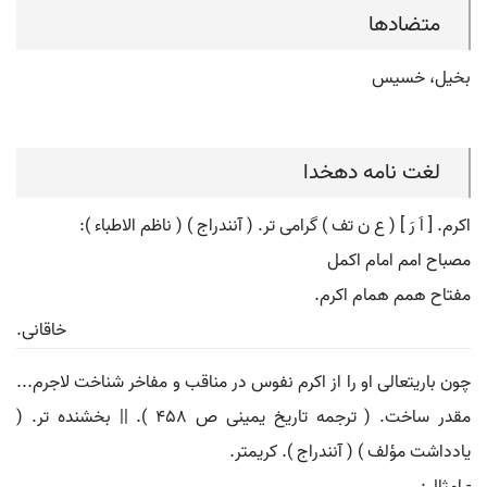
متضادها
بخیل، خسیس
لغت نامه دهخدا
اکرم. [ اَ رَ ] ( ع ن تف ) گرامی تر. ( آنندراج ) ( ناظم الاطباء ):
مصباح امم امام اکمل
مفتاح همم همام اکرم.
خاقانی.
چون باریتعالی او را از اکرم نفوس در مناقب و مفاخر شناخت لاجرم...
مقدر ساخت. ( ترجمه تاریخ یمینی ص 458 ). || بخشنده تر. (
یادداشت مؤلف ) ( آنندراج ). کریمتر.