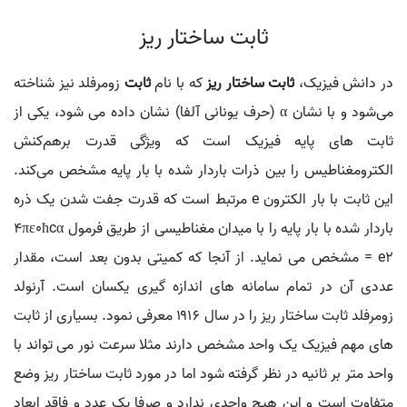
ثابت ساختار ریز
در دانش فیزیک،
ثابت ساختار ریز
که با نام
ثابت
زومرفلد نیز شناخته
می‌شود و با نشان α (حرف یونانی آلفا) نشان داده می شود، یکی از
ثابت های پایه فیزیک است که ویژگی قدرت برهم‌کنش
الکترومغناطیس را بین ذرات باردار شده با بار پایه مشخص می‌کند.
این ثابت با بار الکترون e مرتبط است که قدرت جفت شدن یک ذره
باردار شده با بار پایه را با میدان مغناطیسی از طریق فرمول ۴πε0ħcα
= e2 مشخص می نماید. از آنجا که کمیتی بدون بعد است، مقدار
عددی آن در تمام سامانه های اندازه گیری یکسان است. آرنولد
زومرفلد ثابت ساختار ریز را در سال ۱۹۱۶ معرفی نمود. بسیاری از ثابت
های مهم فیزیک یک واحد مشخص دارند مثلا سرعت نور می تواند با
واحد متر بر ثانیه در نظر گرفته شود اما در مورد ثابت ساختار ریز وضع
متفاوت است و این هیچ واحدی ندارد و صرفا یک عدد و فاقد ابعاد