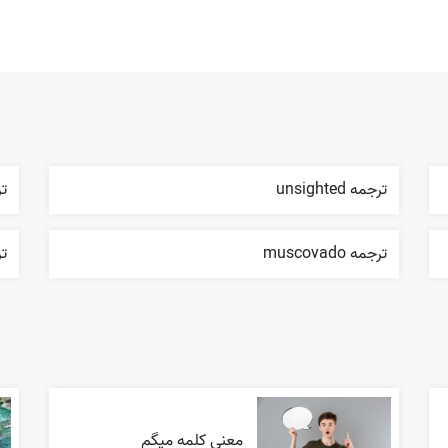
ترجمه unsighted
تر
ترجمه muscovado
ترج
معنی کلمه میگم