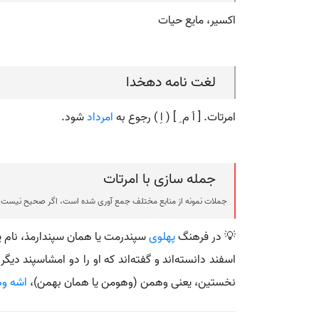
اکسیر، مایع حیات
لغت نامه دهخدا
امرتات. [ اَ م ِ ] ( اِ ) رجوع به
امرداد
شود.
جمله سازی با امرتات
جملات نمونه از منابع مختلف جمع آوری شده است، اگر صحیح نیست ی
💡 در فرهنگ
پهلوی
سپندرمت یا همان سپندارمذ، نام ی
اسفند دانسته‌اند و گفته‌اند که او را دو امشاسپند دی
نخستین، یعنی وهمن (وهومن یا همان بهمن)،
اشه و