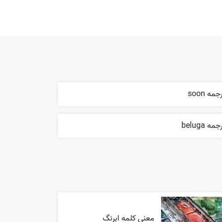
جمه soon
مه beluga
معنی کلمه ابرنگ