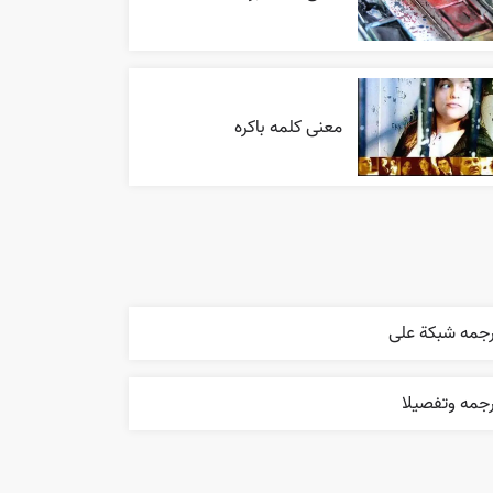
معنی کلمه باکره
رجمه شبکة علی
جمه وتفصيلا