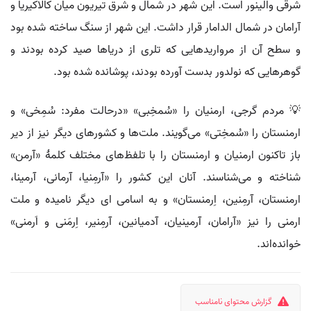
شرقی والینور است. این شهر در شمال و شرق تیریون میان کالاکیریا و
آرامان در شمال الدامار قرار داشت. این شهر از سنگ ساخته شده بود
و سطح آن از مرواریدهایی که تلری از دریاها صید کرده بودند و
گوهرهایی که نولدور بدست آورده بودند، پوشانده شده بود.
💡 مردم گرجی، ارمنیان را «سُمخِبی» «درحالت مفرد: سُمِخی» و
ارمنستان را «سُمخِتی» می‌گویند. ملت‌ها و کشورهای دیگر نیز از دیر
باز تاکنون ارمنیان و ارمنستان را با تلفظ‌های مختلف کلمهٔ «آرمن»
شناخته و می‌شناسند. آنان این کشور را «آرمِنیا، آرمانی، آرمینا،
ارمنستان، آرمِنین، اِرمنستان» و به اسامی ای دیگر نامیده و ملت
ارمنی را نیز «آرامان، آرمینیان، آدمیانین، آرمِنیر، اِرمَنی و اَرمنی»
خوانده‌اند.
گزارش محتوای نامناسب