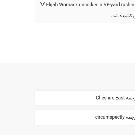
💡 Elijah Womack uncorked a 72-yard rushing 
ه Cheshire East
ه circumspectly