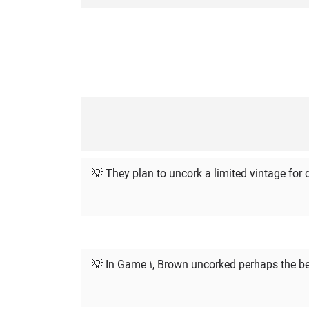
💡 They plan to uncork a limited vintage for 
💡 In Game 1, Brown uncorked perhaps the be