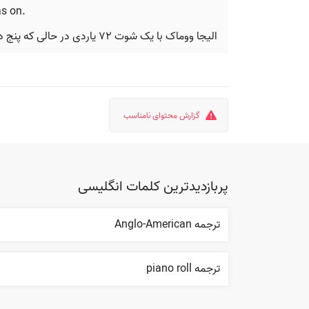
as on.
الیجا ووماک با یک شوت ۷۲ یاردی در حالی که پنج دقیقه به پایان بازی مانده بود، توپ را به تور دروازه چسباند و بازی به تساوی کشیده شد.
گزارش محتوای نامناسب
پربازدیدترین کلمات انگلیسی
ترجمه Anglo-American
ترجمه piano roll