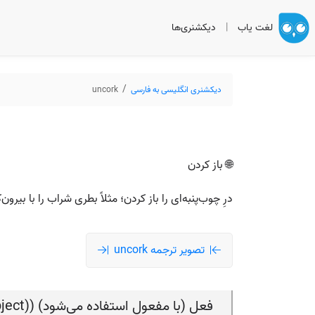
لغت یاب
|
دیکشنری‌ها
دیکشنری انگلیسی به فارسی
uncork
🌐 باز کردن
درِ چوب‌پنبه‌ای را باز کردن؛ مثلاً بطری شراب را با بیرو
تصویر ترجمه uncork
فعل (با مفعول استفاده می‌شود) (verb (used with object))