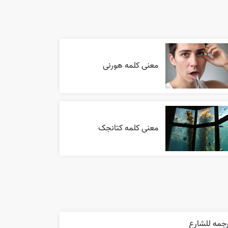
معنی کلمه هورنی
معنی کلمه کتانجک
رجمه للشارع