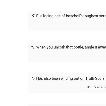
💡 But facing one of baseball’s toughest so
💡 When you uncork that bottle, angle it awa
💡 He’s also been wilding out on Truth Social