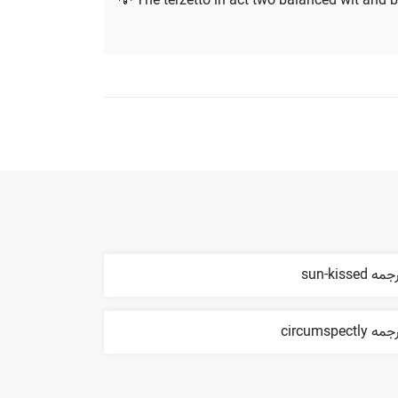
💡 The terzetto in act two balanced wit and b
مه sun-kissed
ه circumspectly