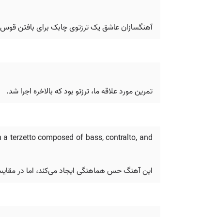
آهنگسازان عاشق یک ترزتوی چابک برای بافتن قو
تمرین مورد علاقه ما، ترزتو بود که بالاخره اجرا شد.
n a terzetto composed of bass, contralto, and
این آهنگ حس هماهنگی ایجاد می‌کند، اما در مقایسه با آواز انسان، بیشتر شبیه یک ترزتو (o