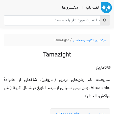
لغت یاب
|
دیکشنری‌ها
دیکشنری انگلیسی به فارسی
Tamazight
Tamazight
🌐 تامازیغ
تمازیغت؛ نام زبان‌های بربری (آمازیغی)، شاخه‌ای از خانوادهٔ
Afroasiatic، زبان بومی بسیاری از مردم آمازیغ در شمال آفریقا (مثل
مراکش، الجزایر).