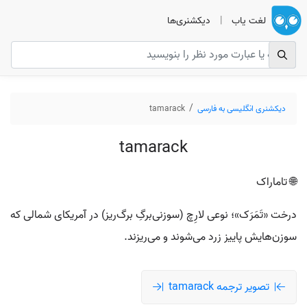
لغت یاب
|
دیکشنری‌ها
دیکشنری انگلیسی به فارسی
tamarack
tamarack
🌐 تاماراک
درخت «تَمَرَک»؛ نوعی لارِچ (سوزنی‌برگِ برگ‌ریز) در آمریکای شمالی که
سوزن‌هایش پاییز زرد می‌شوند و می‌ریزند.
تصویر ترجمه tamarack