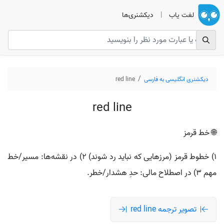
لغت یاب
|
دیکشنری‌ها
دیکشنری انگلیسی به فارسی
red line
red line
🌐 خط قرمز
۱) خطوط قرمز (مرزهایی که نباید رد شوند) ۲) در نقشه‌ها: مسیر/خط
مهم ۳) در اصطلاح مالی: حدِ هشدار/خطر.
تصویر ترجمه red line