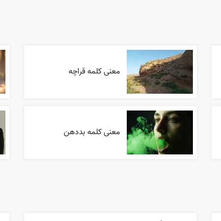
معنی کلمه قراچه
معنی کلمه بددهن