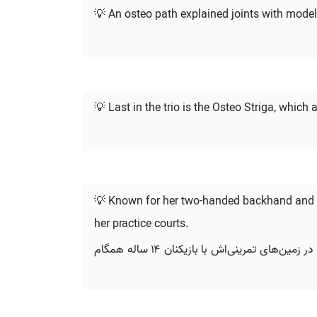
💡 An osteo path explained joints with mode
💡 Last in the trio is the Osteo Striga, whic
💡 Known for her two-handed backhand and retu
her practice courts.
اورت که به خاطر بک‌هند دو دستی و برگرداندن تقریباً هر توپی شناخته می‌شود، اخیراً با Osteo Bi-Flex همکاری کرده است تا در زمین‌های تمرینی‌اش با بازیکنان ۱۴ ساله همگام