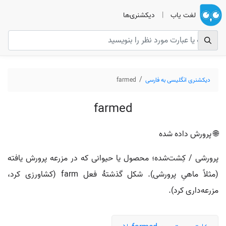
لغت یاب
|
دیکشنری‌ها
دیکشنری انگلیسی به فارسی
farmed
farmed
🌐 پرورش داده شده
پرورشی / کِشت‌شده؛ محصول یا حیوانی که در مزرعه پرورش یافته
(مثلاً ماهیِ پرورشی). شکل گذشتهٔ فعل farm (کشاورزی کرد،
مزرعه‌داری کرد).