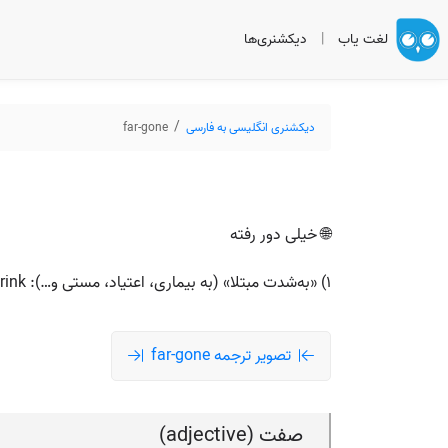
لغت یاب
|
دیکشنری‌ها
دیکشنری انگلیسی به فارسی
far-gone
🌐 خیلی دور رفته
۱) «به‌شدت مبتلا» (به بیماری، اعتیاد، مستی و…): far gone in drink = شدیداً مست. ۲) «سخت عاشق/شیفته»؛ far gone on her = حسابی عاشق او شده.
تصویر ترجمه far-gone
صفت (adjective)