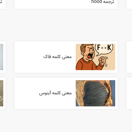
ترجمه hood
ترج
معنی کلمه فاک
معنی کلمه آبنوس