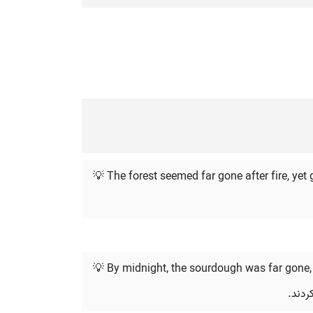
💡 The forest seemed far gone after fire, yet
💡 By midnight, the sourdough was far gone, 
ردند.