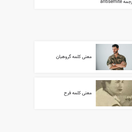
مه antisemite
معنی کلمه گروهبان
معنی کلمه فرح