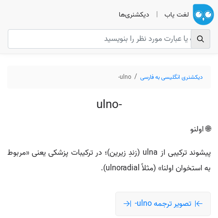
لغت یاب
|
دیکشنری‌ها
دیکشنری انگلیسی به فارسی
ulno-
ulno-
🌐 اولنو
پیشوند ترکیبی از ulna (زندِ زیرین)؛ در ترکیبات پزشکی یعنی «مربوط
به استخوان اولنا» (مثلاً ulnoradial).
تصویر ترجمه ulno-