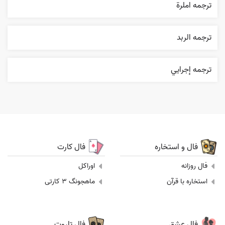
ترجمه املرة
ترجمه الربد
ترجمه إجرایي
فال و استخاره
فال کارت
فال روزانه
اوراکل
استخاره با قرآن
ماهجونگ 3 کارتی
فال عشق
فال تاروت